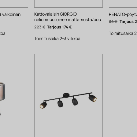
Kattovalaisin GIORGIO
9 valkoinen
RENATO-pöytäv
neliönmuotoinen mattamusta/puu
yinen
Alkuperä
34
€
ta
hinta
Alkuperäinen
Nykyinen
223
€
174
€
oli:
hinta
hinta
.
34 €.
koa
Toimitusaika 2
oli:
on:
223 €.
174 €.
Toimitusaika 2-3 viikkoa