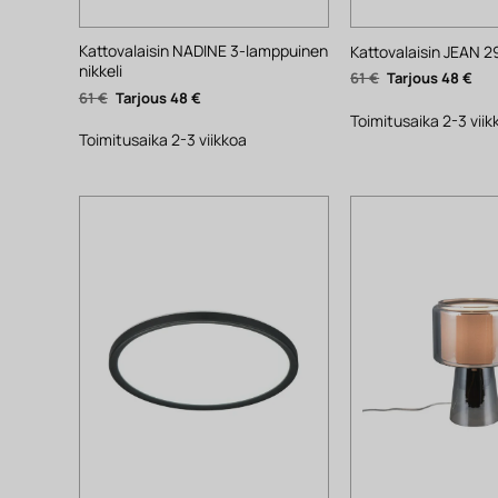
Kattovalaisin NADINE 3-lamppuinen
Kattovalaisin JEAN 2
nikkeli
Alkuperäinen
Nyk
61
€
48
€
hinta
hin
Alkuperäinen
Nykyinen
61
€
48
€
oli:
on:
hinta
hinta
61 €.
48 €
Toimitusaika 2-3 viik
oli:
on:
61 €.
48 €.
Toimitusaika 2-3 viikkoa