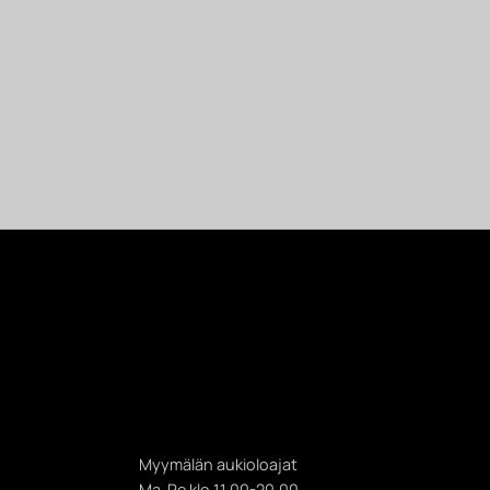
Myymälän aukioloajat
Ma-Pe klo 11.00-20.00