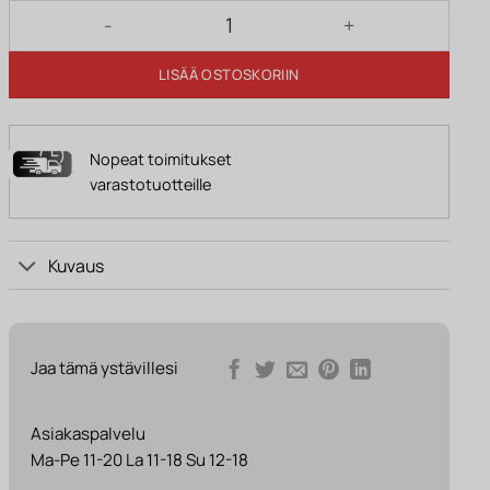
AVA puutarhavalaisin 50 cm antrasiitti määrä
LISÄÄ OSTOSKORIIN
Nopeat toimitukset
varastotuotteille
Kuvaus
Jaa tämä ystävillesi
Asiakaspalvelu
Ma-Pe 11-20 La 11-18 Su 12-18