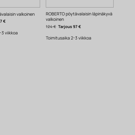
ROBERTO pöytävalaisin läpinäkyvä
alaisin valkoinen
valkoinen
inen
Nykyinen
27
€
hinta
Alkuperäinen
Nykyinen
124
€
97
€
on:
hinta
hinta
27 €.
-3 viikkoa
oli:
on:
124 €.
97 €.
Toimitusaika 2-3 viikkoa