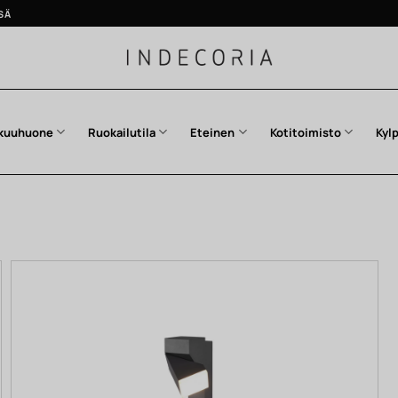
SÄ
kuuhuone
Ruokailutila
Eteinen
Kotitoimisto
Kyl