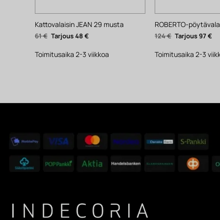
Kattovalaisin JEAN 29 musta
ROBERTO-pöytävalai
Alkuperäinen
Nykyinen
Alkuperäinen
Ny
61
€
48
€
124
€
97
€
hinta
hinta
hinta
hi
oli:
on:
oli:
on
61 €.
48 €.
124 €.
97 
Toimitusaika 2-3 viikkoa
Toimitusaika 2-3 viik