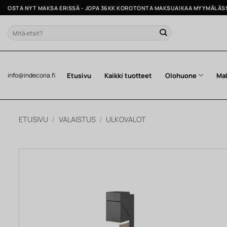
Skip
OSTA NYT MAKSA ERISSÄ - JOPA 36KK KOROTONTA MAKSUAIKAA MYYMÄLÄS
to
content
Etsi:
Etusivu
Kaikki tuotteet
Olohuone
Ma
info@indecoria.fi
ETUSIVU
/
VALAISTUS
/
ULKOVALOT