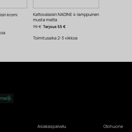
Kattovalaisin NADINE 4-lamppuinen
sin kromi
musta matta
kyinen
nta
Alkuperäinen
Nykyinen
70
€
55
€
:
hinta
hinta
€.
koa
oli:
on:
70 €.
55 €.
Toimitusaika 2-3 viikkoa
Asiakaspalvelu
Olohuone