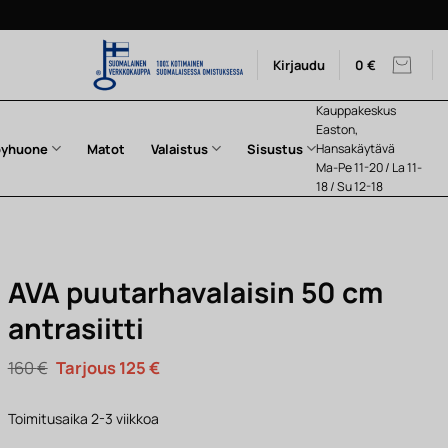
Kirjaudu
0
€
Kauppakeskus
Easton,
pyhuone
Matot
Valaistus
Sisustus
Hansakäytävä
Ma-Pe 11-20 / La 11-
18 / Su 12-18
AVA puutarhavalaisin 50 cm
antrasiitti
Alkuperäinen
Nykyinen
160
€
125
€
hinta
hinta
oli:
on:
160 €.
125 €.
Toimitusaika 2-3 viikkoa