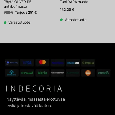
Pöytä OLIVER 115
Tuoli YARA musta
antiikki/musta
142,20
€
Alkuperäinen
Nykyinen
322
€
251
€
hinta
hinta
oli:
on:
Varastotuote
322 €.
251 €.
Varastotuote
Näyttävää, massasta erottuvaa
tyyliä ja kestävää laatua.