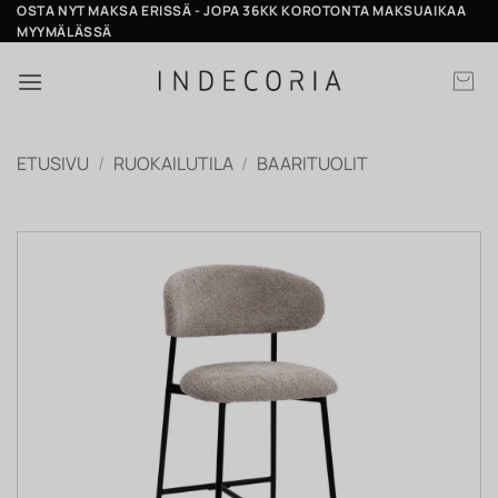
Skip
OSTA NYT MAKSA ERISSÄ - JOPA 36KK KOROTONTA MAKSUAIKAA
MYYMÄLÄSSÄ
to
content
ETUSIVU
/
RUOKAILUTILA
/
BAARITUOLIT