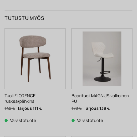
TUTUSTU MYÖS
Tuoli FLORENCE
Baarituoli MAGNUS valkoinen
ruskea/pähkinä
PU
Alkuperäinen
Nykyinen
Alkuperäinen
Nykyinen
142
€
111
€
178
€
139
€
hinta
hinta
hinta
hinta
oli:
on:
oli:
on:
142 €.
111 €.
178 €.
139 €.
Varastotuote
Varastotuote