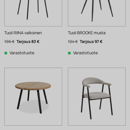
Tuoli RIINA valkoinen
Tuoli BROOKE musta
Alkuperäinen
Nykyinen
Alkuperäinen
Nykyinen
106
€
83
€
124
€
97
€
hinta
hinta
hinta
hinta
oli:
on:
oli:
on:
106 €.
83 €.
124 €.
97 €.
Varastotuote
Varastotuote