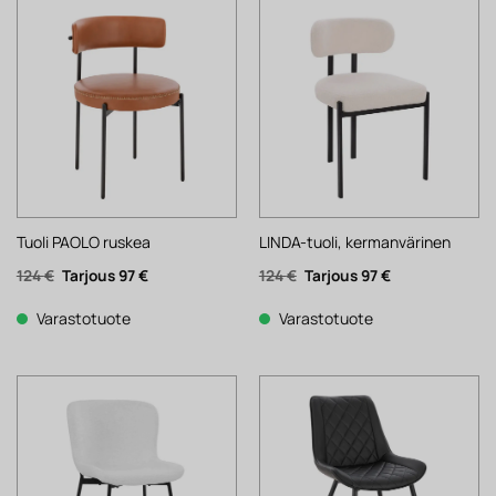
Tuoli PAOLO ruskea
LINDA-tuoli, kermanvärinen
Alkuperäinen
Nykyinen
Alkuperäinen
Nykyinen
124
€
97
€
124
€
97
€
hinta
hinta
hinta
hinta
oli:
on:
oli:
on:
124 €.
97 €.
124 €.
97 €.
Varastotuote
Varastotuote