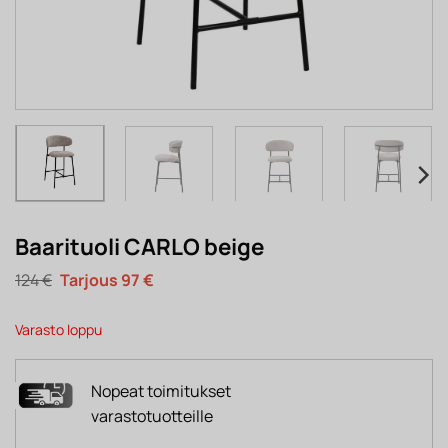
Baarituoli CARLO beige
Alkuperäinen
Nykyinen
124
€
97
€
hinta
hinta
oli:
on:
124 €.
97 €.
Varasto loppu
Nopeat toimitukset
varastotuotteille