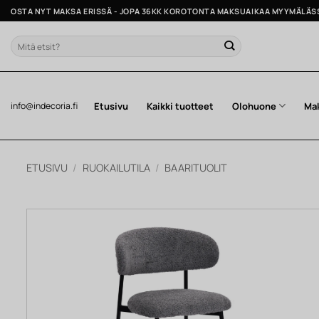
Skip
OSTA NYT MAKSA ERISSÄ - JOPA 36KK KOROTONTA MAKSUAIKAA MYYMÄLÄS
to
content
Etsi:
Etusivu
Kaikki tuotteet
Olohuone
Ma
info@indecoria.fi
ETUSIVU
/
RUOKAILUTILA
/
BAARITUOLIT