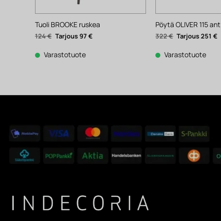
Tuoli BROOKE ruskea
Pöytä OLIVER 115 ant
Alkuperäinen
Nykyinen
Alkuperäinen
N
124
€
97
€
322
€
251
€
hinta
hinta
hinta
h
oli:
on:
oli:
o
124 €.
97 €.
322 €.
2
Varastotuote
Varastotuote