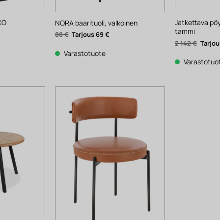
CO
Jatkettava p
NORA baarituoli, valkoinen
tammi
Alkuperäinen
Nykyinen
88
€
69
€
hinta
hinta
ykyinen
Alkupe
2 142
€
oli:
on:
nta
hinta
88 €.
69 €.
Varastotuote
:
oli:
1 €.
2
Varastotuo
142 €.