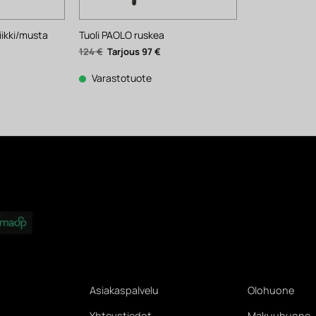
iikki/musta
Tuoli PAOLO ruskea
ykyinen
Alkuperäinen
Nykyinen
124
€
97
€
inta
hinta
hinta
n:
oli:
on:
51 €.
124 €.
97 €.
Varastotuote
Asiakaspalvelu
Olohuone
Yhteystiedot
Makuuhuone