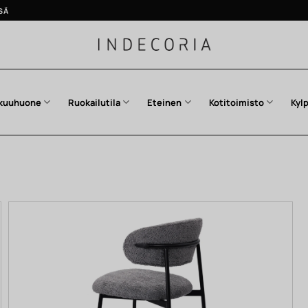
SÄ
kuuhuone
Ruokailutila
Eteinen
Kotitoimisto
Kyl