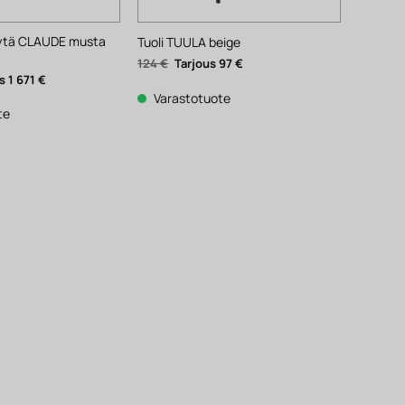
öytä CLAUDE musta
Tuoli TUULA beige
Alkuperäinen
Nykyinen
124
€
97
€
hinta
hinta
räinen
Nykyinen
1 671
€
oli:
on:
hinta
124 €.
97 €.
Varastotuote
on:
1
te
671 €.