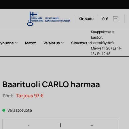
Kirjaudu
0
€
Kauppakeskus
Easton,
pyhuone
Matot
Valaistus
Sisustus
Hansakäytävä
Ma-Pe 11-20 / La 11-
18 / Su 12-18
Baarituoli CARLO harmaa
Alkuperäinen
Nykyinen
124
€
97
€
hinta
hinta
oli:
on:
124 €.
97 €.
Varastotuote
Baarituoli CARLO harmaa määrä