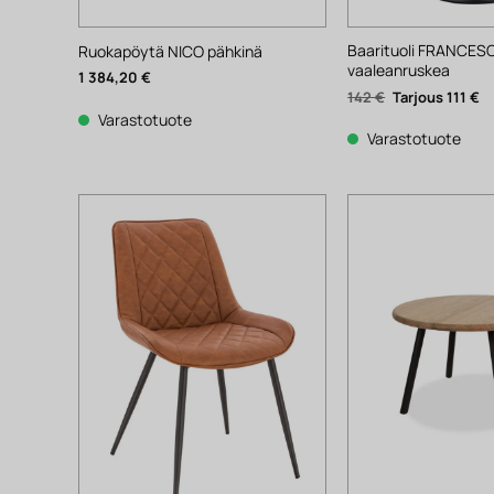
Baarituoli FRANCES
Ruokapöytä NICO pähkinä
vaaleanruskea
1 384,20
€
Alkuperäinen
N
142
€
111
€
hinta
hi
Varastotuote
oli:
on
142 €.
11
Varastotuote