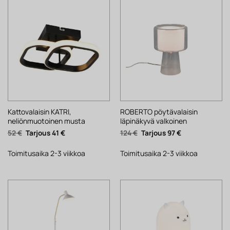
Kattovalaisin KATRI,
ROBERTO pöytävalaisin
neliönmuotoinen musta
läpinäkyvä valkoinen
Alkuperäinen
Nykyinen
Alkuperäinen
Nykyinen
52
€
41
€
124
€
97
€
hinta
hinta
hinta
hinta
oli:
on:
oli:
on:
52 €.
41 €.
124 €.
97 €.
Toimitusaika 2-3 viikkoa
Toimitusaika 2-3 viikkoa