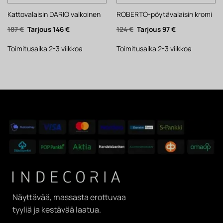
Kattovalaisin DARIO valkoinen
ROBERTO-pöytävalaisin kromi
Alkuperäinen
Nykyinen
Alkuperäinen
Nykyinen
187
€
146
€
124
€
97
€
hinta
hinta
hinta
hinta
oli:
on:
oli:
on:
187 €.
146 €.
124 €.
97 €.
Toimitusaika 2-3 viikkoa
Toimitusaika 2-3 viikkoa
Näyttävää, massasta erottuvaa
tyyliä ja kestävää laatua.