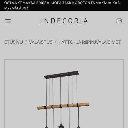
Skip
OSTA NYT MAKSA ERISSÄ - JOPA 36KK KOROTONTA MAKSUAIKAA
MYYMÄLÄSSÄ
to
content
ETUSIVU
/
VALAISTUS
/
KATTO- JA RIIPPUVALAISIMET