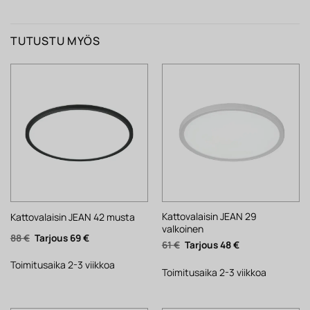
TUTUSTU MYÖS
Kattovalaisin JEAN 29
Kattovalaisin JEAN 42 musta
valkoinen
Alkuperäinen
Nykyinen
88
€
69
€
Alkuperäinen
Nykyinen
61
€
48
€
hinta
hinta
hinta
hinta
oli:
on:
oli:
on:
88 €.
69 €.
Toimitusaika 2-3 viikkoa
61 €.
48 €.
Toimitusaika 2-3 viikkoa