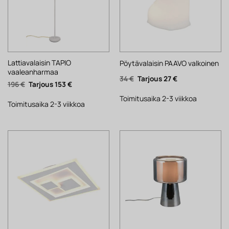
Lattiavalaisin TAPIO
Pöytävalaisin PAAVO valkoinen
vaaleanharmaa
Alkuperäinen
Nykyinen
34
€
27
€
Alkuperäinen
Nykyinen
196
€
153
€
hinta
hinta
hinta
hinta
oli:
on:
oli:
on:
34 €.
27 €.
Toimitusaika 2-3 viikkoa
196 €.
153 €.
Toimitusaika 2-3 viikkoa