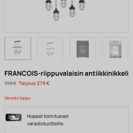
FRANCOIS-riippuvalaisin antiikkinikkeli
Alkuperäinen
Nykyinen
358
€
279
€
hinta
hinta
oli:
on:
358 €.
279 €.
Varasto loppu
Nopeat toimitukset
varastotuotteille