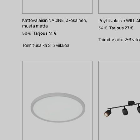
Kattovalaisin NADINE, 3-osainen,
Pöytävalaisin WILLIA
musta matta
Alkuperäinen
Nyk
34
€
27
€
hinta
hin
Alkuperäinen
Nykyinen
52
€
41
€
oli:
on:
hinta
hinta
34 €.
27 €
Toimitusaika 2-3 viik
oli:
on:
52 €.
41 €.
Toimitusaika 2-3 viikkoa