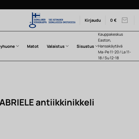
Kirjaudu
0
€
Kauppakeskus
Easton,
pyhuone
Matot
Valaistus
Sisustus
Hansakäytävä
Ma-Pe 11-20 / La 11-
18 / Su 12-18
ABRIELE antiikkinikkeli