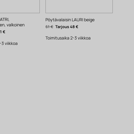
KATRI,
Pöytävalaisin LAURI beige
en, valkoinen
Alkuperäinen
Nykyinen
61
€
48
€
hinta
hinta
inen
Nykyinen
41
€
oli:
on:
hinta
61 €.
48 €.
Toimitusaika 2-3 viikkoa
on:
41 €.
-3 viikkoa