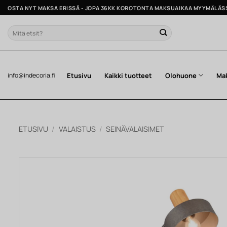
Skip
OSTA NYT MAKSA ERISSÄ - JOPA 36KK KOROTONTA MAKSUAIKAA MYYMÄLÄS
to
content
Etsi:
Etusivu
Kaikki tuotteet
Olohuone
Ma
info@indecoria.fi
ETUSIVU
/
VALAISTUS
/
SEINÄVALAISIMET