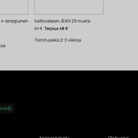
E 4-lamppuinen
Kattovalaisin JEAN 29 musta
Alkuperäinen
Nykyinen
61
€
48
€
hinta
hinta
yinen
oli:
on:
ta
61 €.
48 €.
Toimitusaika 2-3 viikkoa
.
koa
Asiakaspalvelu
Olohuone