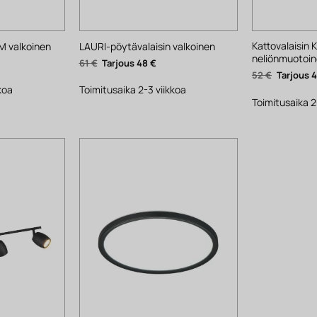
Kattovalaisin 
M valkoinen
LAURI-pöytävalaisin valkoinen
neliönmuotoin
yinen
Alkuperäinen
Nykyinen
61
€
48
€
ta
hinta
hinta
Alkuperä
52
€
oli:
on:
hinta
.
61 €.
48 €.
koa
Toimitusaika 2-3 viikkoa
oli:
52 €.
Toimitusaika 2