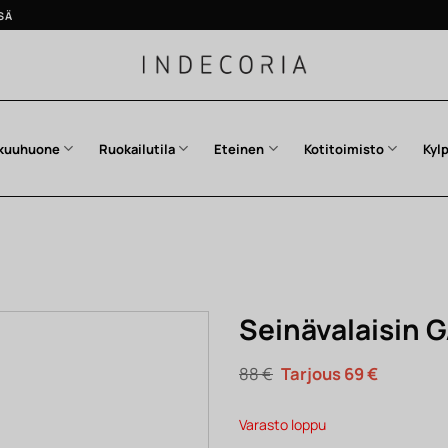
SÄ
kuuhuone
Ruokailutila
Eteinen
Kotitoimisto
Kyl
Seinävalaisin G
Alkuperäinen
Nykyinen
88
€
69
€
hinta
hinta
oli:
on:
88 €.
69 €.
Varasto loppu