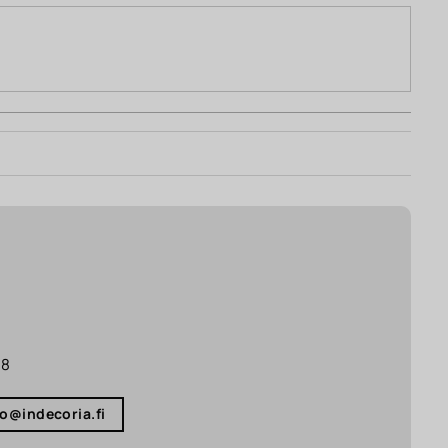
18
fo@indecoria.fi