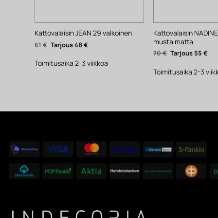
Kattovalaisin NADIN
Kattovalaisin JEAN 29 valkoinen
musta matta
Alkuperäinen
Nykyinen
61
€
48
€
hinta
hinta
Alkuperäinen
Nyk
70
€
55
€
oli:
on:
hinta
hin
61 €.
48 €.
Toimitusaika 2-3 viikkoa
oli:
on:
70 €.
55 €
Toimitusaika 2-3 viik