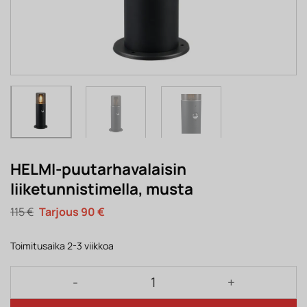
HELMI-puutarhavalaisin
liiketunnistimella, musta
Alkuperäinen
Nykyinen
115
€
90
€
hinta
hinta
oli:
on:
115 €.
90 €.
Toimitusaika 2-3 viikkoa
HELMI-puutarhavalaisin liiketunnistimella, musta m