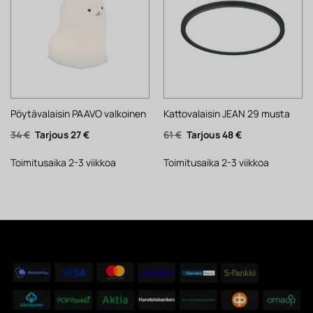
Pöytävalaisin PAAVO valkoinen
Kattovalaisin JEAN 29 musta
Alkuperäinen
Nykyinen
Alkuperäinen
Nykyinen
34
€
27
€
61
€
48
€
hinta
hinta
hinta
hinta
oli:
on:
oli:
on:
34 €.
27 €.
61 €.
48 €.
Toimitusaika 2-3 viikkoa
Toimitusaika 2-3 viikkoa