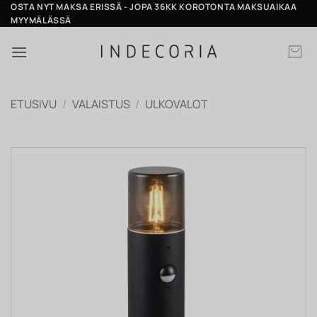
Skip
OSTA NYT MAKSA ERISSÄ - JOPA 36KK KOROTONTA MAKSUAIKAA
MYYMÄLÄSSÄ
to
content
ETUSIVU
/
VALAISTUS
/
ULKOVALOT