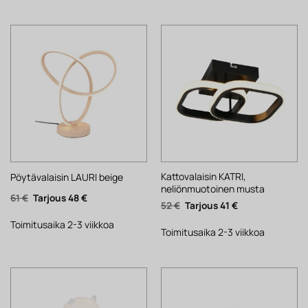
Kattovalaisin KATRI,
Pöytävalaisin LAURI beige
neliönmuotoinen musta
Alkuperäinen
Nykyinen
61
€
48
€
Alkuperäinen
Nykyinen
52
€
41
€
hinta
hinta
hinta
hinta
oli:
on:
oli:
on:
61 €.
48 €.
Toimitusaika 2-3 viikkoa
52 €.
41 €.
Toimitusaika 2-3 viikkoa