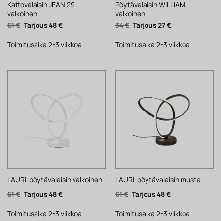
Kattovalaisin JEAN 29
Pöytävalaisin WILLIAM
valkoinen
valkoinen
Alkuperäinen
Nykyinen
Alkuperäinen
Nykyinen
61
€
48
€
34
€
27
€
hinta
hinta
hinta
hinta
oli:
on:
oli:
on:
61 €.
48 €.
34 €.
27 €.
Toimitusaika 2-3 viikkoa
Toimitusaika 2-3 viikkoa
LAURI-pöytävalaisin valkoinen
LAURI-pöytävalaisin musta
Alkuperäinen
Nykyinen
Alkuperäinen
Nykyinen
61
€
48
€
61
€
48
€
hinta
hinta
hinta
hinta
oli:
on:
oli:
on:
61 €.
48 €.
61 €.
48 €.
Toimitusaika 2-3 viikkoa
Toimitusaika 2-3 viikkoa