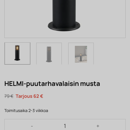
HELMI-puutarhavalaisin musta
Alkuperäinen
Nykyinen
79
€
62
€
hinta
hinta
oli:
on:
79 €.
62 €.
Toimitusaika 2-3 viikkoa
HELMI-puutarhavalaisin musta määrä