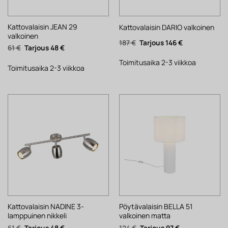
Kattovalaisin JEAN 29
Kattovalaisin DARIO valkoinen
valkoinen
Alkuperäinen
Nykyinen
187
€
146
€
Alkuperäinen
Nykyinen
61
€
48
€
hinta
hinta
hinta
hinta
oli:
on:
oli:
on:
187 €.
146 €.
Toimitusaika 2-3 viikkoa
61 €.
48 €.
Toimitusaika 2-3 viikkoa
Kattovalaisin NADINE 3-
Pöytävalaisin BELLA 51
lamppuinen nikkeli
valkoinen matta
Alkuperäinen
Nykyinen
Alkuperäinen
Nykyinen
61
€
48
€
124
€
97
€