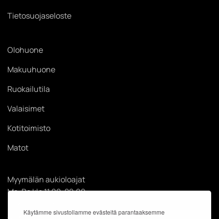
Tietosuojaseloste
Olohuone
Makuuhuone
Ruokailutila
Valaisimet
Kotitoimisto
Matot
Myymälän aukioloajat
Ma-Pe klo 11.00-20.00
La klo 11.00-18.00
Käytämme sivustollamme evästeitä parantaaksemme
Su klo 12.00-18.00