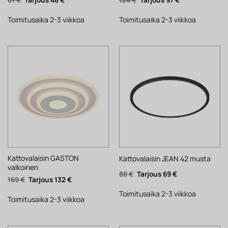
hinta
hinta
hinta
hinta
oli:
on:
oli:
on:
61 €.
48 €.
124 €.
97 €.
Toimitusaika 2-3 viikkoa
Toimitusaika 2-3 viikkoa
Kattovalaisin GASTON
Kattovalaisin JEAN 42 musta
valkoinen
Alkuperäinen
Nykyinen
88
€
69
€
Alkuperäinen
Nykyinen
169
€
132
€
hinta
hinta
hinta
hinta
oli:
on:
oli:
on:
88 €.
69 €.
Toimitusaika 2-3 viikkoa
169 €.
132 €.
Toimitusaika 2-3 viikkoa