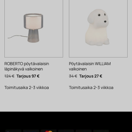
ROBERTO pöytävalaisin
Pöytävalaisin WILLIAM
läpinäkyvä valkoinen
valkoinen
Alkuperäinen
Nykyinen
Alkuperäinen
Nykyinen
124
€
97
€
34
€
27
€
hinta
hinta
hinta
hinta
oli:
on:
oli:
on:
124 €.
97 €.
34 €.
27 €.
Toimitusaika 2-3 viikkoa
Toimitusaika 2-3 viikkoa