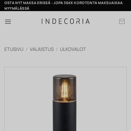
Skip
OSTA NYT MAKSA ERISSÄ - JOPA 36KK KOROTONTA MAKSUAIKAA
MYYMÄLÄSSÄ
to
content
ETUSIVU
/
VALAISTUS
/
ULKOVALOT