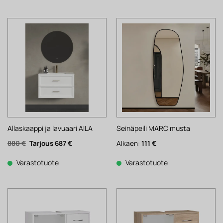
Allaskaappi ja lavuaari AILA
Seinäpeili MARC musta
Alkuperäinen
Nykyinen
880
€
687
€
Alkaen:
111
€
hinta
hinta
oli:
on:
880 €.
687 €.
Varastotuote
Varastotuote