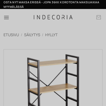
Skip
OSTA NYT MAKSA ERISSÄ - JOPA 36KK KOROTONTA MAKSUAIKAA
MYYMÄLÄSSÄ
to
content
ETUSIVU
/
SÄILYTYS
/
HYLLYT