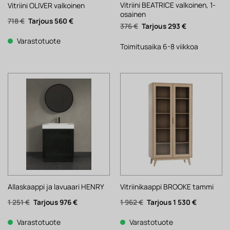
Vitriini BEATRICE valkoinen, 1-
Vitriini OLIVER valkoinen
osainen
Alkuperäinen
Nykyinen
718
€
560
€
Alkuperäinen
Nykyinen
376
€
293
€
hinta
hinta
hinta
hinta
oli:
on:
oli:
on:
718 €.
560 €.
Varastotuote
376 €.
293 €.
Toimitusaika 6-8 viikkoa
Allaskaappi ja lavuaari HENRY
Vitriinikaappi BROOKE tammi
Alkuperäinen
Nykyinen
Alkuperäinen
Nykyinen
1 251
€
976
€
1 962
€
1 530
€
hinta
hinta
hinta
hinta
oli:
on:
oli:
on:
1
976 €.
1
1
Varastotuote
Varastotuote
251 €.
962 €.
530 €.