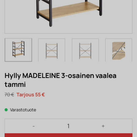
Hylly MADELEINE 3-osainen vaalea
tammi
Alkuperäinen
Nykyinen
70
€
55
€
hinta
hinta
oli:
on:
70 €.
55 €.
Varastotuote
Hylly MADELEINE 3-osainen vaalea tammi määrä