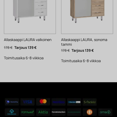
Allaskaappi LAURA, sonoma
Allaskaappi LAURA valkoinen
tammi
Alkuperäinen
Nykyinen
178
€
139
€
Alkuperäinen
Nykyinen
178
€
139
€
hinta
hinta
hinta
hinta
oli:
on:
oli:
on:
178 €.
139 €.
Toimitusaika 6-8 viikkoa
178 €.
139 €.
Toimitusaika 6-8 viikkoa