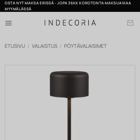
Skip
OSTA NYT MAKSA ERISSÄ - JOPA 36KK KOROTONTA MAKSUAIKAA
MYYMÄLÄSSÄ
to
content
ETUSIVU
/
VALAISTUS
/
PÖYTÄVALAISIMET