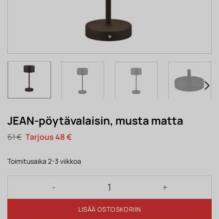
JEAN-pöytävalaisin, musta matta
Alkuperäinen
Nykyinen
61
€
48
€
hinta
hinta
oli:
on:
61 €.
48 €.
Toimitusaika 2-3 viikkoa
JEAN-pöytävalaisin, musta matta määrä
LISÄÄ OSTOSKORIIN