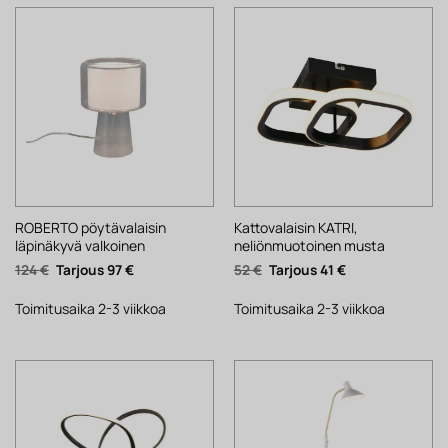
ROBERTO pöytävalaisin
Kattovalaisin KATRI,
läpinäkyvä valkoinen
neliönmuotoinen musta
Alkuperäinen
Nykyinen
Alkuperäinen
Nykyinen
124
€
97
€
52
€
41
€
hinta
hinta
hinta
hinta
oli:
on:
oli:
on:
124 €.
97 €.
52 €.
41 €.
Toimitusaika 2-3 viikkoa
Toimitusaika 2-3 viikkoa