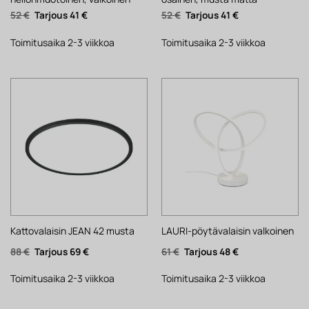
Alkuperäinen
Nykyinen
Alkuperäinen
Nykyinen
52
€
41
€
52
€
41
€
hinta
hinta
hinta
hinta
oli:
on:
oli:
on:
52 €.
41 €.
52 €.
41 €.
Toimitusaika 2-3 viikkoa
Toimitusaika 2-3 viikkoa
Kattovalaisin JEAN 42 musta
LAURI-pöytävalaisin valkoinen
Alkuperäinen
Nykyinen
Alkuperäinen
Nykyinen
88
€
69
€
61
€
48
€
hinta
hinta
hinta
hinta
oli:
on:
oli:
on:
88 €.
69 €.
61 €.
48 €.
Toimitusaika 2-3 viikkoa
Toimitusaika 2-3 viikkoa