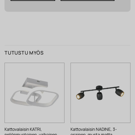
TUTUSTU MYÖS
Kattovalaisin KATRI,
Kattovalaisin NADINE, 3-
neliönmuotoinen, valkoinen
osainen, musta matta