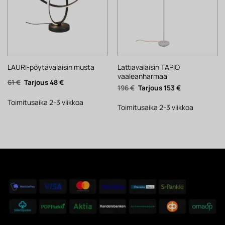
Lattiavalaisin TAPIO
LAURI-pöytävalaisin musta
vaaleanharmaa
Alkuperäinen
Nykyinen
61
€
48
€
Alkuperäinen
Nykyinen
196
€
153
€
hinta
hinta
hinta
hinta
oli:
on:
oli:
on:
61 €.
48 €.
Toimitusaika 2-3 viikkoa
196 €.
153 €.
Toimitusaika 2-3 viikkoa