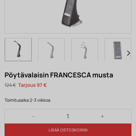
Pöytävalaisin FRANCESCA musta
Alkuperäinen
Nykyinen
124
€
97
€
hinta
hinta
oli:
on:
124 €.
97 €.
Toimitusaika 2-3 viikkoa
Pöytävalaisin FRANCESCA musta määrä
LISÄÄ OSTOSKORIIN