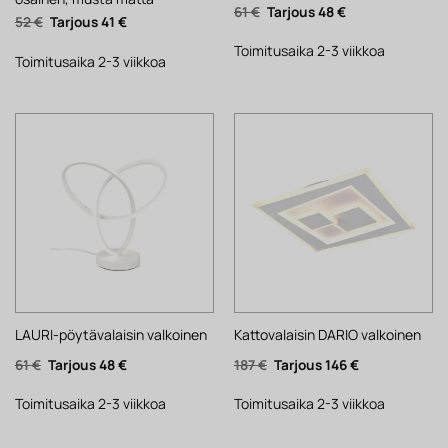
Alkuperäinen
Nykyinen
61
€
48
€
Alkuperäinen
Nykyinen
52
€
41
€
hinta
hinta
hinta
hinta
oli:
on:
oli:
on:
61 €.
48 €.
Toimitusaika 2-3 viikkoa
52 €.
41 €.
Toimitusaika 2-3 viikkoa
LAURI-pöytävalaisin valkoinen
Kattovalaisin DARIO valkoinen
Alkuperäinen
Nykyinen
Alkuperäinen
Nykyinen
61
€
48
€
187
€
146
€
hinta
hinta
hinta
hinta
oli:
on:
oli:
on:
61 €.
48 €.
187 €.
146 €.
Toimitusaika 2-3 viikkoa
Toimitusaika 2-3 viikkoa