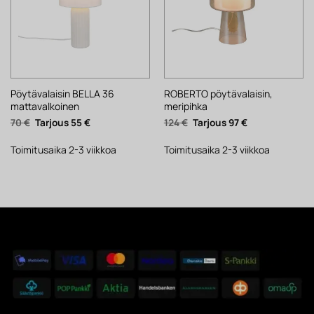
Pöytävalaisin BELLA 36
ROBERTO pöytävalaisin,
mattavalkoinen
meripihka
Alkuperäinen
Nykyinen
Alkuperäinen
Nykyinen
70
€
55
€
124
€
97
€
hinta
hinta
hinta
hinta
oli:
on:
oli:
on:
70 €.
55 €.
124 €.
97 €.
Toimitusaika 2-3 viikkoa
Toimitusaika 2-3 viikkoa