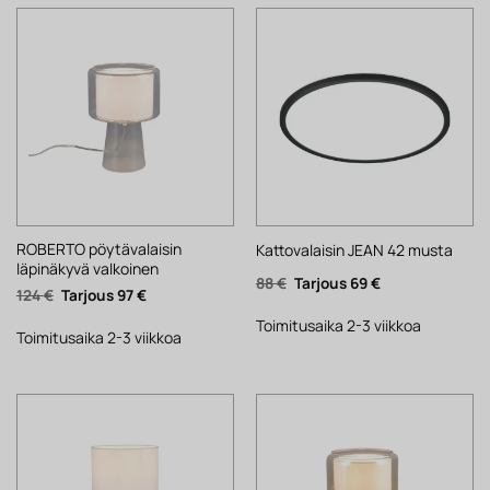
ROBERTO pöytävalaisin
Kattovalaisin JEAN 42 musta
läpinäkyvä valkoinen
Alkuperäinen
Nykyinen
88
€
69
€
Alkuperäinen
Nykyinen
124
€
97
€
hinta
hinta
hinta
hinta
oli:
on:
oli:
on:
88 €.
69 €.
Toimitusaika 2-3 viikkoa
124 €.
97 €.
Toimitusaika 2-3 viikkoa