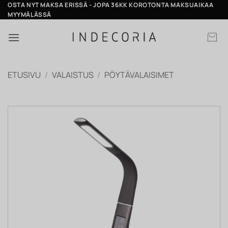
Skip
OSTA NYT MAKSA ERISSÄ - JOPA 36KK KOROTONTA MAKSUAIKAA
MYYMÄLÄSSÄ
to
content
ETUSIVU
/
VALAISTUS
/
PÖYTÄVALAISIMET