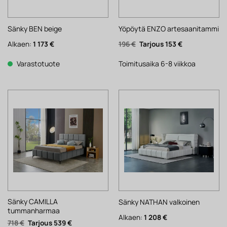
Sänky BEN beige
Yöpöytä ENZO artesaanitammi
Alkuperäinen
Nykyinen
Alkaen:
1 173
€
196
€
153
€
hinta
hinta
oli:
on:
196 €.
153 €.
Varastotuote
Toimitusaika 6-8 viikkoa
Sänky CAMILLA
Sänky NATHAN valkoinen
tummanharmaa
Alkaen:
1 208
€
Alkuperäinen
Nykyinen
718
€
539
€