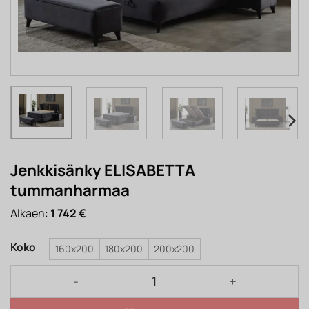
Jenkkisänky ELISABETTA
tummanharmaa
Alkaen:
1 742
€
Koko
160x200
180x200
200x200
Jenkkisänky ELISABETTA tummanharmaa määrä