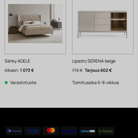
Sänky ADELE
Lipasto SERENA beige
Alkuperäinen
Nykyinen
Alkaen:
1 073
€
772
€
602
€
hinta
hinta
oli:
on:
772 €.
602 €.
Varastotuote
Toimitusaika 6-8 viikkoa