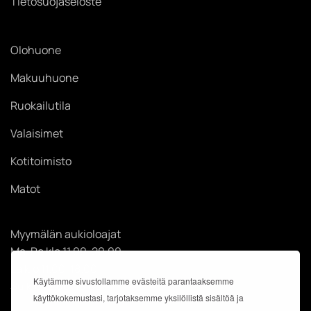
Tietosuojaseloste
Olohuone
Makuuhuone
Ruokailutila
Valaisimet
Kotitoimisto
Matot
Myymälän aukioloajat
Ma-Pe klo 11.00-20.00
La klo 11.00-18.00
Käytämme sivustollamme evästeitä parantaaksemme
Su klo 12.00-18.00
käyttökokemustasi, tarjotaksemme yksilöllistä sisältöä ja