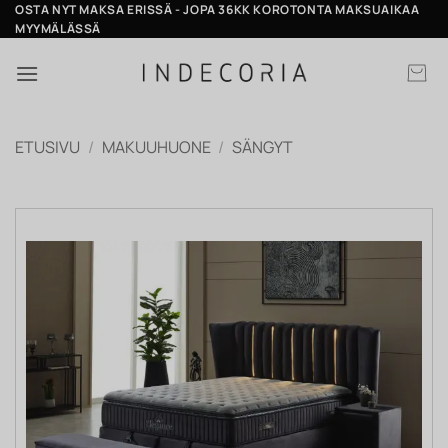
Skip
OSTA NYT MAKSA ERISSÄ - JOPA 36KK KOROTONTA MAKSUAIKAA
MYYMÄLÄSSÄ
to
content
ETUSIVU
/
MAKUUHUONE
/
SÄNGYT