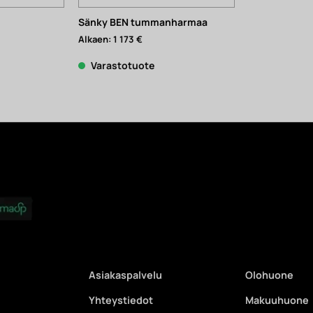
Sänky BEN tummanharmaa
Nykyinen
Alkaen:
1 173
€
hinta
on:
658 €.
Varastotuote
Asiakaspalvelu
Olohuone
Yhteystiedot
Makuuhuone