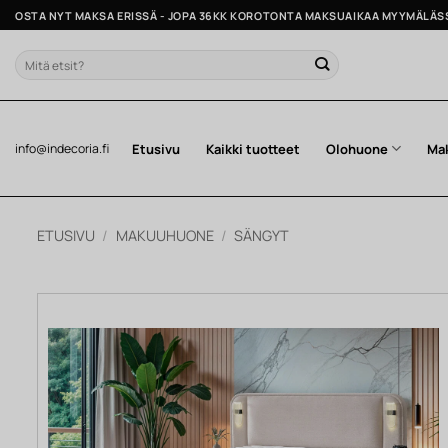
Skip
OSTA NYT MAKSA ERISSÄ - JOPA 36KK KOROTONTA MAKSUAIKAA MYYMÄLÄS
to
content
Etsi:
Etusivu
Kaikki tuotteet
Olohuone
Ma
info@indecoria.fi
ETUSIVU
/
MAKUUHUONE
/
SÄNGYT