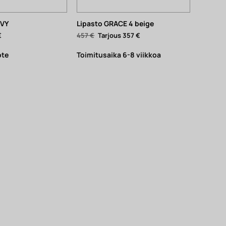
IVY
Lipasto GRACE 4 beige
Alkuperäinen
Nykyinen
€
457
€
357
€
hinta
hinta
oli:
on:
457 €.
357 €.
ote
Toimitusaika 6-8 viikkoa