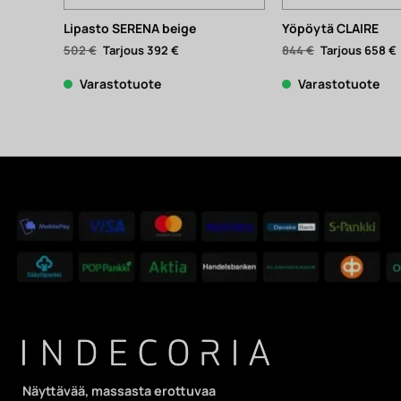
Lipasto SERENA beige
Yöpöytä CLAIRE
Alkuperäinen
Nykyinen
Alkuperäinen
502
€
392
€
844
€
658
€
hinta
hinta
hinta
oli:
on:
oli:
502 €.
392 €.
844 €.
Varastotuote
Varastotuote
Näyttävää, massasta erottuvaa