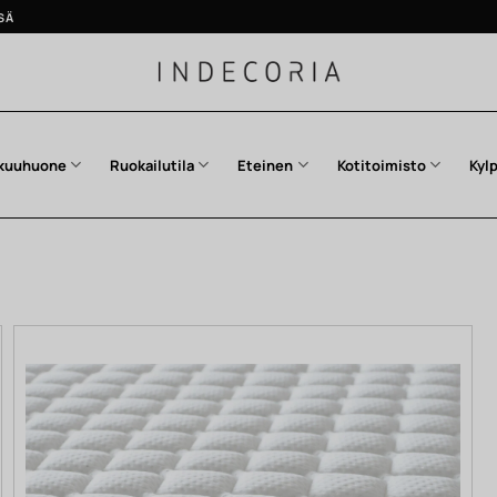
SÄ
kuuhuone
Ruokailutila
Eteinen
Kotitoimisto
Kyl