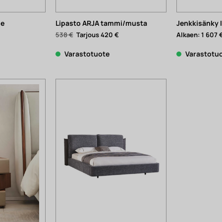
ge
Lipasto ARJA tammi/musta
Jenkkisänky 
Nykyinen
Alkuperäinen
Nykyinen
538
€
420
€
Alkaen:
1 607
inta
hinta
hinta
n:
oli:
on:
95 €.
538 €.
420 €.
Varastotuote
Varastotu