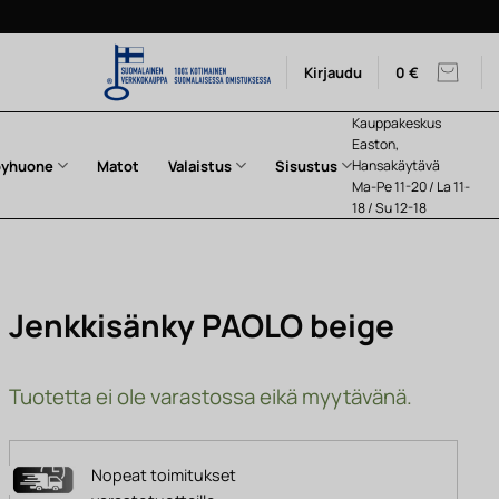
Kirjaudu
0
€
Kauppakeskus
Easton,
pyhuone
Matot
Valaistus
Sisustus
Hansakäytävä
Ma-Pe 11-20 / La 11-
18 / Su 12-18
Jenkkisänky PAOLO beige
Tuotetta ei ole varastossa eikä myytävänä.
Nopeat toimitukset