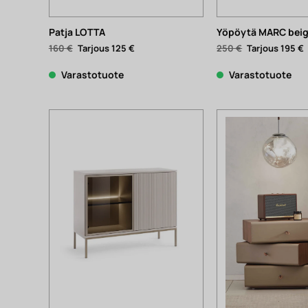
Patja LOTTA
Yöpöytä MARC bei
Alkuperäinen
Nykyinen
Alkuperäinen
160
€
125
€
250
€
195
€
hinta
hinta
hinta
h
oli:
on:
oli:
o
160 €.
125 €.
250 €.
1
Varastotuote
Varastotuote