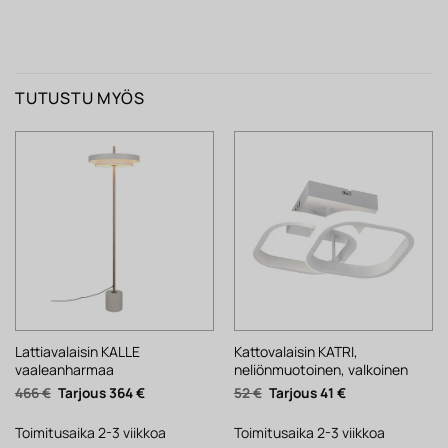
TUTUSTU MYÖS
Lattiavalaisin KALLE
Kattovalaisin KATRI,
vaaleanharmaa
neliönmuotoinen, valkoinen
Alkuperäinen
Nykyinen
Alkuperäinen
Nykyinen
466
€
364
€
52
€
41
€
hinta
hinta
hinta
hinta
oli:
on:
oli:
on:
466 €.
364 €.
52 €.
41 €.
Toimitusaika 2-3 viikkoa
Toimitusaika 2-3 viikkoa