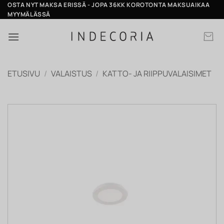
Skip
OSTA NYT MAKSA ERISSÄ - JOPA 36KK KOROTONTA MAKSUAIKAA
MYYMÄLÄSSÄ
to
content
ETUSIVU
/
VALAISTUS
/
KATTO- JA RIIPPUVALAISIMET