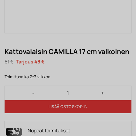
Kattovalaisin CAMILLA 17 cm valkoinen
Alkuperäinen
Nykyinen
61
€
48
€
hinta
hinta
oli:
on:
61 €.
48 €.
Toimitusaika 2-3 viikkoa
Kattovalaisin CAMILLA 17 cm valkoinen määrä
LISÄÄ OSTOSKORIIN
Nopeat toimitukset