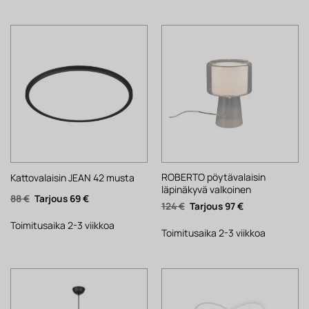
ROBERTO pöytävalaisin
Kattovalaisin JEAN 42 musta
läpinäkyvä valkoinen
Alkuperäinen
Nykyinen
88
€
69
€
Alkuperäinen
Nykyinen
124
€
97
€
hinta
hinta
hinta
hinta
oli:
on:
oli:
on:
88 €.
69 €.
Toimitusaika 2-3 viikkoa
124 €.
97 €.
Toimitusaika 2-3 viikkoa