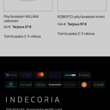
Pöytävalaisin WILLIAM
ROBERTO-pöytävalaisin kromi
valkoinen
Alkuperäinen
Nykyinen
124
€
97
€
Alkuperäinen
Nykyinen
34
€
27
€
hinta
hinta
hinta
hinta
oli:
on:
oli:
on:
124 €.
97 €.
Toimitusaika 2-3 viikkoa
34 €.
27 €.
Toimitusaika 2-3 viikkoa
Näyttävää, massasta erottuvaa