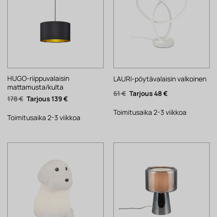
HUGO-riippuvalaisin
LAURI-pöytävalaisin valkoinen
mattamusta/kulta
Alkuperäinen
Nykyinen
61
€
48
€
Alkuperäinen
Nykyinen
178
€
139
€
hinta
hinta
hinta
hinta
oli:
on:
oli:
on:
61 €.
48 €.
Toimitusaika 2-3 viikkoa
178 €.
139 €.
Toimitusaika 2-3 viikkoa