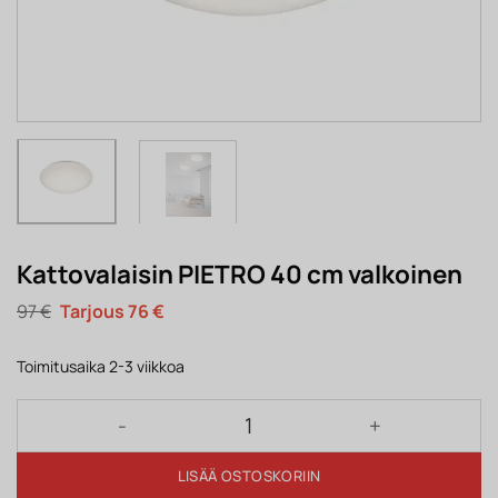
Kattovalaisin PIETRO 40 cm valkoinen
Alkuperäinen
Nykyinen
97
€
76
€
hinta
hinta
oli:
on:
97 €.
76 €.
Toimitusaika 2-3 viikkoa
Kattovalaisin PIETRO 40 cm valkoinen määrä
LISÄÄ OSTOSKORIIN