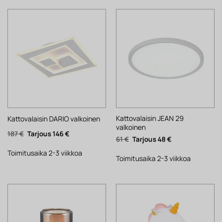
Kattovalaisin JEAN 29
Kattovalaisin DARIO valkoinen
valkoinen
Alkuperäinen
Nykyinen
187
€
146
€
Alkuperäinen
Nykyinen
61
€
48
€
hinta
hinta
hinta
hinta
oli:
on:
oli:
on:
187 €.
146 €.
Toimitusaika 2-3 viikkoa
61 €.
48 €.
Toimitusaika 2-3 viikkoa