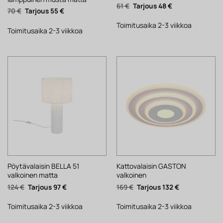
Alkuperäinen
Nykyinen
61
€
48
€
Alkuperäinen
Nykyinen
70
€
55
€
hinta
hinta
hinta
hinta
oli:
on:
oli:
on:
61 €.
48 €.
Toimitusaika 2-3 viikkoa
70 €.
55 €.
Toimitusaika 2-3 viikkoa
Pöytävalaisin BELLA 51
Kattovalaisin GASTON
valkoinen matta
valkoinen
Alkuperäinen
Nykyinen
Alkuperäinen
Nykyinen
124
€
97
€
169
€
132
€
hinta
hinta
hinta
hinta
oli:
on:
oli:
on:
124 €.
97 €.
169 €.
132 €.
Toimitusaika 2-3 viikkoa
Toimitusaika 2-3 viikkoa