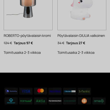
ROBERTO-pöytävalaisin kromi
Pöytävalaisin GIULIA valkoinen
Alkuperäinen
Nykyinen
Alkuperäinen
Nykyinen
124
€
97
€
34
€
27
€
hinta
hinta
hinta
hinta
oli:
on:
oli:
on:
124 €.
97 €.
34 €.
27 €.
Toimitusaika 2-3 viikkoa
Toimitusaika 2-3 viikkoa