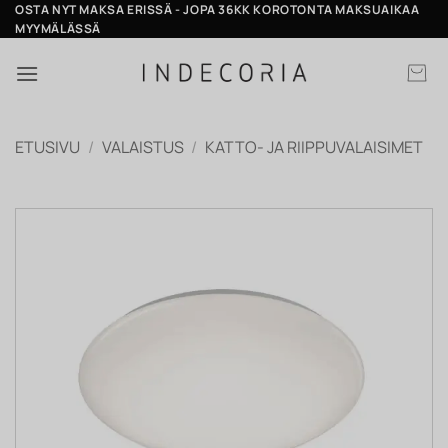
Skip
OSTA NYT MAKSA ERISSÄ - JOPA 36KK KOROTONTA MAKSUAIKAA
MYYMÄLÄSSÄ
to
content
ETUSIVU
/
VALAISTUS
/
KATTO- JA RIIPPUVALAISIMET