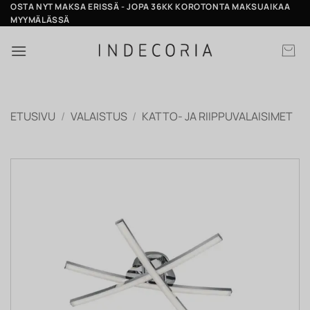
Skip
OSTA NYT MAKSA ERISSÄ - JOPA 36KK KOROTONTA MAKSUAIKAA
MYYMÄLÄSSÄ
to
content
ETUSIVU
/
VALAISTUS
/
KATTO- JA RIIPPUVALAISIMET