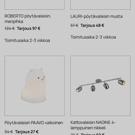
ROBERTO pöytävalaisin,
LAURI-pöytävalaisin musta
meripihka
Alkuperäinen
Nykyinen
61
€
48
€
Alkuperäinen
Nykyinen
124
€
97
€
hinta
hinta
hinta
hinta
oli:
on:
oli:
on:
61 €.
48 €.
Toimitusaika 2-3 viikkoa
124 €.
97 €.
Toimitusaika 2-3 viikkoa
Kattovalaisin NADINE 4-
Pöytävalaisin PAAVO valkoinen
lamppuinen nikkeli
Alkuperäinen
Nykyinen
34
€
27
€
Alkuperäinen
Nykyinen
79
€
62
€