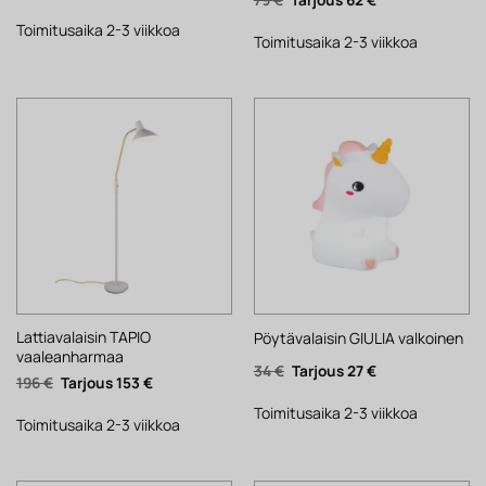
hinta
hinta
hinta
hinta
oli:
on:
oli:
on:
34 €.
27 €.
Toimitusaika 2-3 viikkoa
79 €.
62 €.
Toimitusaika 2-3 viikkoa
Lattiavalaisin TAPIO
Pöytävalaisin GIULIA valkoinen
vaaleanharmaa
Alkuperäinen
Nykyinen
34
€
27
€
Alkuperäinen
Nykyinen
196
€
153
€
hinta
hinta
hinta
hinta
oli:
on:
oli:
on:
34 €.
27 €.
Toimitusaika 2-3 viikkoa
196 €.
153 €.
Toimitusaika 2-3 viikkoa