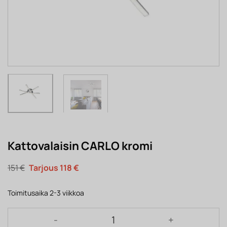
Kattovalaisin CARLO kromi
Alkuperäinen
Nykyinen
151
€
118
€
hinta
hinta
oli:
on:
151 €.
118 €.
Toimitusaika 2-3 viikkoa
Kattovalaisin CARLO kromi määrä