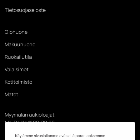
Tietosuojaseloste
Olohuone
Makuuhuone
Ruokailutila
Valaisimet
Kotitoimisto
Matot
Myymälän aukioloajat
Ma-Pe klo 11.00-20.00
La klo 11.00-18.00
Käytämme sivustollamme evästeitä parantaaksemme
Su klo 12.00-18.00