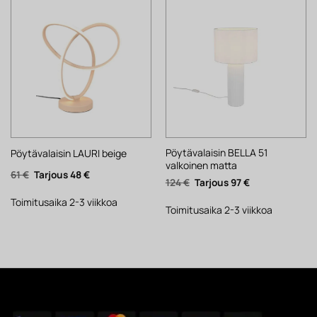
Pöytävalaisin BELLA 51
Pöytävalaisin LAURI beige
valkoinen matta
Alkuperäinen
Nykyinen
61
€
48
€
Alkuperäinen
Nykyinen
124
€
97
€
hinta
hinta
hinta
hinta
oli:
on:
oli:
on:
61 €.
48 €.
Toimitusaika 2-3 viikkoa
124 €.
97 €.
Toimitusaika 2-3 viikkoa