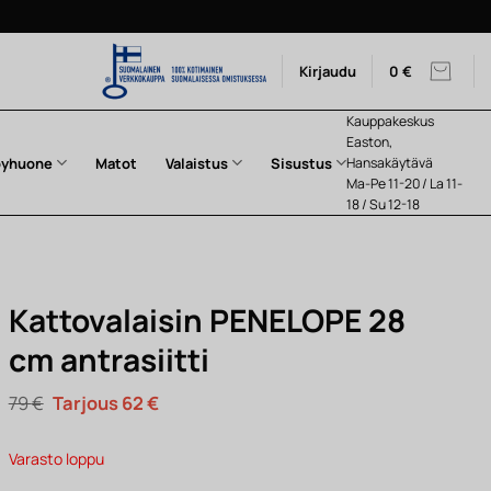
Kirjaudu
0
€
Kauppakeskus
Easton,
pyhuone
Matot
Valaistus
Sisustus
Hansakäytävä
Ma-Pe 11-20 / La 11-
18 / Su 12-18
Kattovalaisin PENELOPE 28
cm antrasiitti
Alkuperäinen
Nykyinen
79
€
62
€
hinta
hinta
oli:
on:
79 €.
62 €.
Varasto loppu