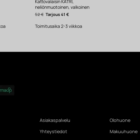
Kattovalaisin KATRI,
neliönmuotoinen, valkoinen
Nykyinen
Alkuperäinen
Nykyinen
52
€
41
€
hinta
hinta
hinta
on:
oli:
on:
364 €.
52 €.
41 €.
koa
Toimitusaika 2-3 viikkoa
Asiakaspalvelu
Olohuone
Yhteystiedot
Makuuhuone