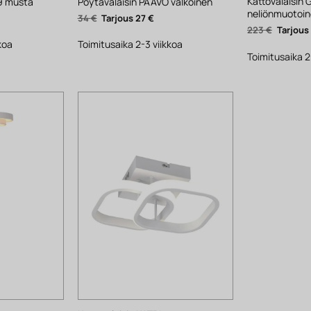
Kattovalaisin
29 musta
Pöytävalaisin PAAVO valkoinen
neliönmuotoi
yinen
Alkuperäinen
Nykyinen
34
€
27
€
ta
hinta
hinta
Alkuper
223
€
oli:
on:
hinta
.
34 €.
27 €.
koa
Toimitusaika 2-3 viikkoa
oli:
223 €.
Toimitusaika 2