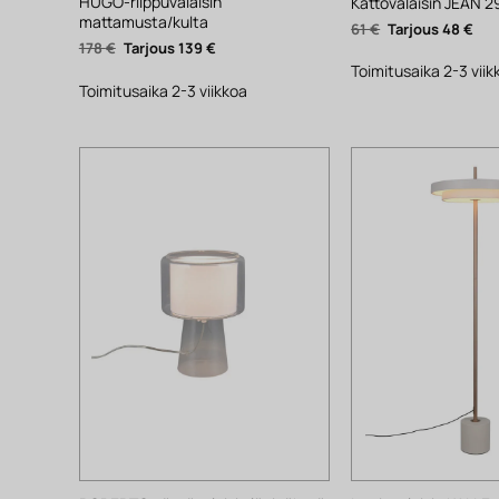
HUGO-riippuvalaisin
Kattovalaisin JEAN 
mattamusta/kulta
Alkuperäinen
Nyk
61
€
48
€
hinta
hin
Alkuperäinen
Nykyinen
178
€
139
€
oli:
on:
hinta
hinta
61 €.
48 €
Toimitusaika 2-3 viik
oli:
on:
178 €.
139 €.
Toimitusaika 2-3 viikkoa