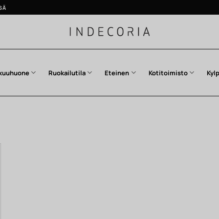
SÄ
kuuhuone
Ruokailutila
Eteinen
Kotitoimisto
Kyl