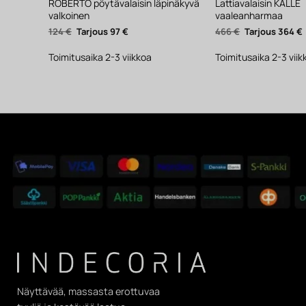
ROBERTO pöytävalaisin läpinäkyvä
Lattiavalaisin KALLE
valkoinen
vaaleanharmaa
Alkuperäinen
Nykyinen
Alkuperäinen
124
€
97
€
466
€
364
€
hinta
hinta
hinta
oli:
on:
oli:
124 €.
97 €.
466 €.
Toimitusaika 2-3 viikkoa
Toimitusaika 2-3 viik
Näyttävää, massasta erottuvaa