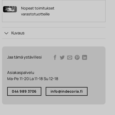
Nopeat toimitukset
varastotuotteille
Kuvaus
Jaa tämä ystävillesi
Asiakaspalvelu
Ma-Pe 11-20 La 11-18 Su 12-18
044 989 3706
info@indecoria.fi