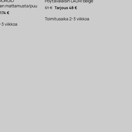
 GIORGIO
Pöytävalaisin LAURI beige
nen mattamusta/puu
Alkuperäinen
Nykyinen
61
€
48
€
hinta
hinta
äinen
Nykyinen
174
€
oli:
on:
hinta
61 €.
48 €.
Toimitusaika 2-3 viikkoa
on:
174 €.
-3 viikkoa