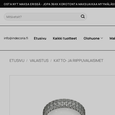
Skip
OSTA NYT MAKSA ERISSÄ - JOPA 36KK KOROTONTA MAKSUAIKAA MYYMÄLÄS
to
content
Etsi:
Etusivu
Kaikki tuotteet
Olohuone
Ma
info@indecoria.fi
ETUSIVU
/
VALAISTUS
/
KATTO- JA RIIPPUVALAISIMET