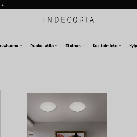
SÄ
kuuhuone
Ruokailutila
Eteinen
Kotitoimisto
Kyl