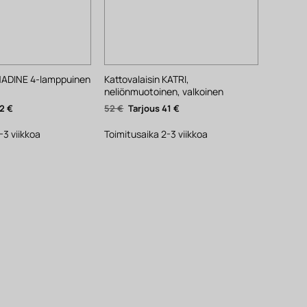
 NADINE 4-lamppuinen
Kattovalaisin KATRI,
neliönmuotoinen, valkoinen
inen
Nykyinen
Alkuperäinen
Nykyinen
62
€
52
€
41
€
hinta
hinta
hinta
on:
oli:
on:
62 €.
52 €.
41 €.
-3 viikkoa
Toimitusaika 2-3 viikkoa