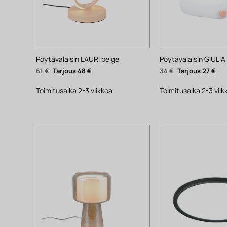
Pöytävalaisin LAURI beige
Pöytävalaisin GIULIA
Alkuperäinen
Nykyinen
Alkuperäinen
Nyk
61
€
48
€
34
€
27
€
hinta
hinta
hinta
hin
oli:
on:
oli:
on:
61 €.
48 €.
34 €.
27 €
Toimitusaika 2-3 viikkoa
Toimitusaika 2-3 viik