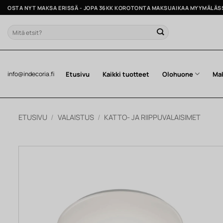
Skip
OSTA NYT MAKSA ERISSÄ - JOPA 36KK KOROTONTA MAKSUAIKAA MYYMÄLÄS
to
content
Etsi:
Etusivu
Kaikki tuotteet
Olohuone
Ma
info@indecoria.fi
ETUSIVU
/
VALAISTUS
/
KATTO- JA RIIPPUVALAISIMET