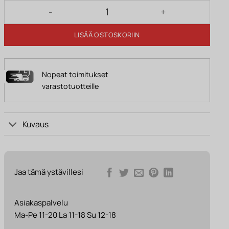
Kattovalaisin PIETRO 27 cm valkoinen määrä
LISÄÄ OSTOSKORIIN
Nopeat toimitukset
varastotuotteille
Kuvaus
Jaa tämä ystävillesi
Asiakaspalvelu
Ma-Pe 11-20 La 11-18 Su 12-18