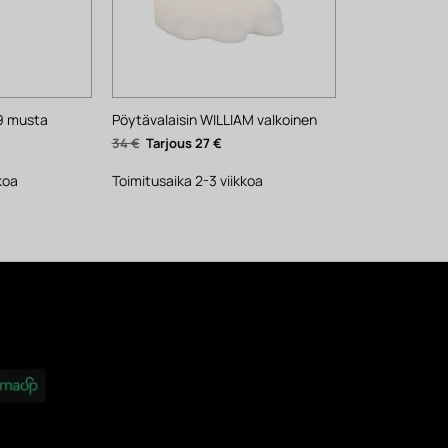
29 musta
Pöytävalaisin WILLIAM valkoinen
yinen
Alkuperäinen
Nykyinen
34
€
27
€
ta
hinta
hinta
oli:
on:
.
34 €.
27 €.
koa
Toimitusaika 2-3 viikkoa