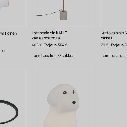
Lattiavalaisin KALLE
Kattovalaisin
 valkoinen
vaaleanharmaa
nikkeli
yinen
ta
Alkuperäinen
Nykyinen
Alkuperä
466
€
364
€
79
€
hinta
hinta
hinta
.
koa
oli:
on:
oli:
466 €.
364 €.
79 €.
Toimitusaika 2-3 viikkoa
Toimitusaika 2