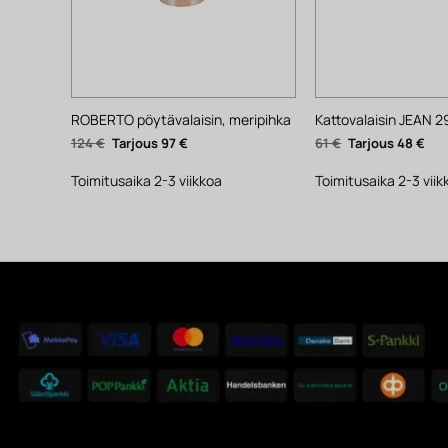
ROBERTO pöytävalaisin, meripihka
Kattovalaisin JEAN 
Alkuperäinen
Nykyinen
Alkuperäinen
Nyk
124
€
97
€
61
€
48
€
hinta
hinta
hinta
hin
oli:
on:
oli:
on:
124 €.
97 €.
61 €.
48 €
Toimitusaika 2-3 viikkoa
Toimitusaika 2-3 viik