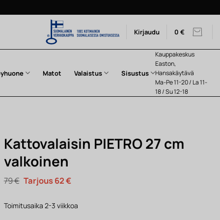
Kirjaudu
0
€
Kauppakeskus
Easton,
pyhuone
Matot
Valaistus
Sisustus
Hansakäytävä
Ma-Pe 11-20 / La 11-
18 / Su 12-18
Kattovalaisin PIETRO 27 cm
valkoinen
Alkuperäinen
Nykyinen
79
€
62
€
hinta
hinta
oli:
on:
79 €.
62 €.
Toimitusaika 2-3 viikkoa