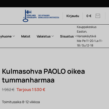
Kirjaudu
0
€
Kauppakeskus
Easton,
pyhuone
Matot
Valaistus
Sisustus
Hansakäytävä
Ma-Pe 11-20 / La 11-
18 / Su 12-18
Kulmasohva PAOLO oikea
tummanharmaa
Alkuperäinen
Nykyinen
1 962
€
1 530
€
hinta
hinta
oli:
on:
1
1
Toimitusaika 8-12 viikkoa
962 €.
530 €.