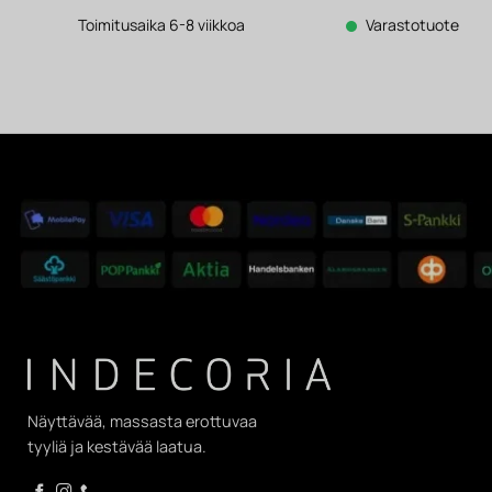
oli:
on:
3
2
Toimitusaika 6-8 viikkoa
Varastotuote
222 €.
513 €.
Näyttävää, massasta erottuvaa
tyyliä ja kestävää laatua.