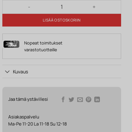
Kulmasohva PAOLO oikea tummanharmaa määrä
LISÄÄ OSTOSKORIIN
Nopeat toimitukset
varastotuotteille
Kuvaus
Jaa tämä ystävillesi
Asiakaspalvelu
Ma-Pe 11-20 La 11-18 Su 12-18