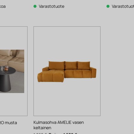
on:
oli:
on:
oli:
1
106 €.
83 €.
1
kkoa
Varastotuote
Varastotuo
116 €.
611 €.
Kulmasohva AMELIE vasen
ERO musta
keltainen