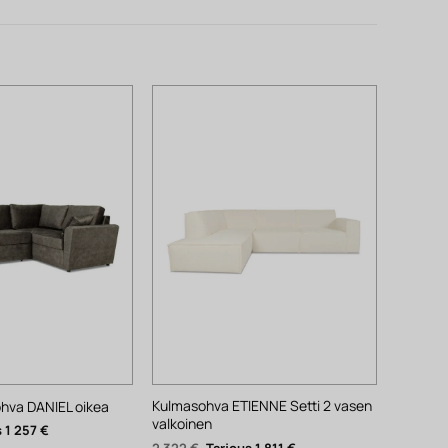
Kulmasohva ETIENNE Setti 2 vasen
hva DANIEL oikea
valkoinen
räinen
Nykyinen
1 257
€
hinta
Alkuperäinen
Nykyinen
2 322
€
1 811
€