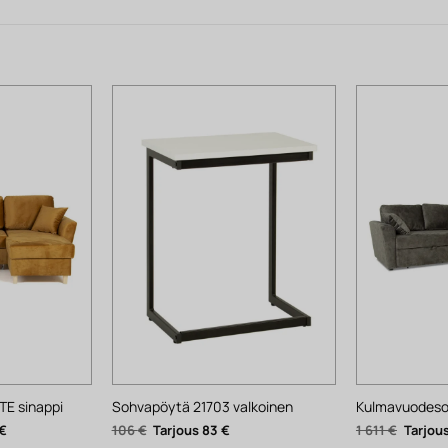
E sinappi
Sohvapöytä 21703 valkoinen
Kulmavuodeso
Nykyinen
Alkuperäinen
Nykyinen
Alkupe
€
106
€
83
€
1 611
€
hinta
hinta
hinta
hinta