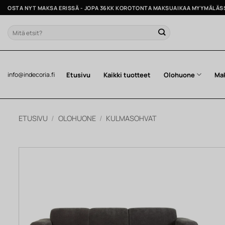
Skip
OSTA NYT MAKSA ERISSÄ - JOPA 36KK KOROTONTA MAKSUAIKAA MYYMÄLÄS
to
content
Etsi:
Etusivu
Kaikki tuotteet
Olohuone
Ma
info@indecoria.fi
ETUSIVU
/
OLOHUONE
/
KULMASOHVAT