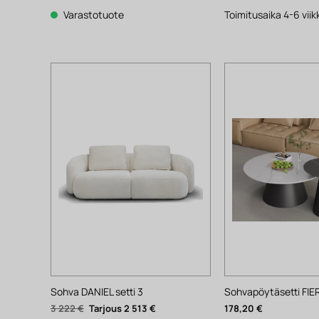
oli:
on:
oli:
106 €.
83 €.
1
Varastotuote
Toimitusaika 4-6 vii
431 €.
Sohva DANIEL setti 3
Sohvapöytäsetti FI
Alkuperäinen
Nykyinen
3 222
€
2 513
€
178,20
€
hinta
hinta