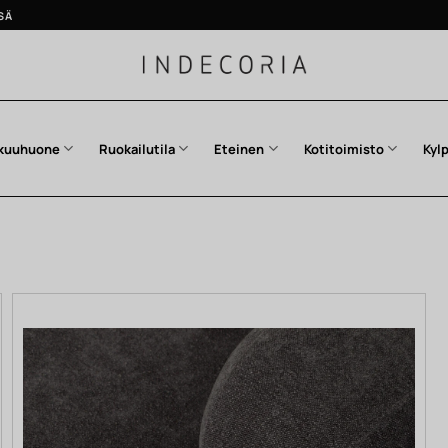
SÄ
kuuhuone
Ruokailutila
Eteinen
Kotitoimisto
Kyl