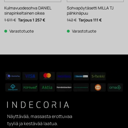
Kulmavuodesohva DANIEL
Sohvapöytäsetti MILLA TJ
sinapinkeltainen oikea
pähkinäpuu
Alkuperäinen
Nykyinen
Alkuperäinen
Nykyinen
1 611
€
1 257
€
142
€
111
€
hinta
hinta
hinta
hinta
oli:
on:
oli:
on:
1
1
142 €.
111 €.
Varastotuote
Varastotuote
611 €.
257 €.
Näyttävää, massasta erottuvaa
tyyliä ja kestävää laatua.