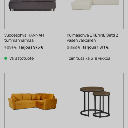
Vuodesohva HANNAH
Kulmasohva ETIENNE Setti 2
tummanharmaa
vasen valkoinen
Alkuperäinen
Nykyinen
Alkuperäinen
Nykyinen
1 251
€
976
€
2 322
€
1 811
€
hinta
hinta
hinta
hinta
oli:
on:
oli:
on:
1
976 €.
2
1
Varastotuote
Toimitusaika 6-8 viikkoa
251 €.
322 €.
811 €.