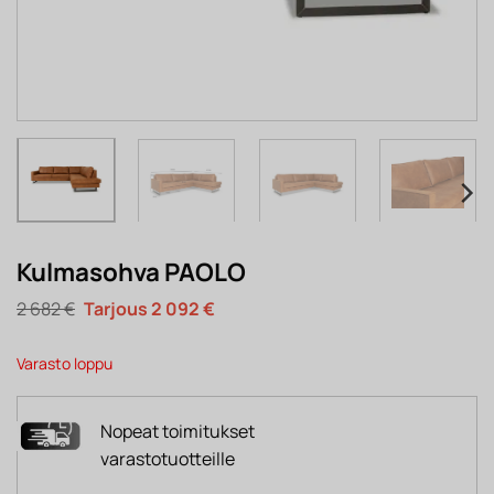
Kulmasohva PAOLO
Alkuperäinen
Nykyinen
2 682
€
2 092
€
hinta
hinta
oli:
on:
2
2
Varasto loppu
682 €.
092 €.
Nopeat toimitukset
varastotuotteille