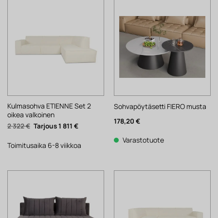
Kulmasohva ETIENNE Set 2
Sohvapöytäsetti FIERO musta
oikea valkoinen
178,20
€
Alkuperäinen
Nykyinen
2 322
€
1 811
€
hinta
hinta
oli:
on:
Varastotuote
2
1
Toimitusaika 6-8 viikkoa
322 €.
811 €.