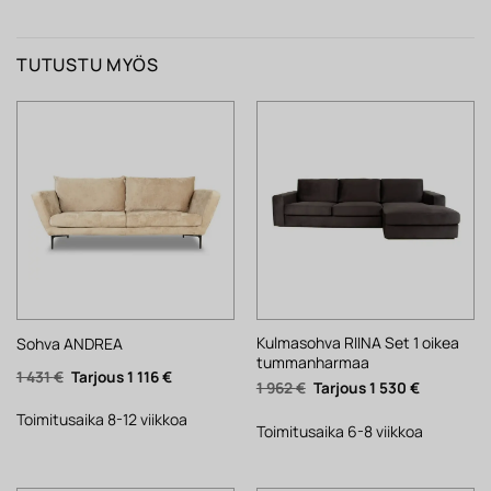
TUTUSTU MYÖS
Kulmasohva RIINA Set 1 oikea
Sohva ANDREA
tummanharmaa
Alkuperäinen
Nykyinen
1 431
€
1 116
€
Alkuperäinen
Nykyinen
1 962
€
1 530
€
hinta
hinta
hinta
hinta
oli:
on:
oli:
on:
1
1
Toimitusaika 8-12 viikkoa
1
1
Toimitusaika 6-8 viikkoa
431 €.
116 €.
962 €.
530 €.