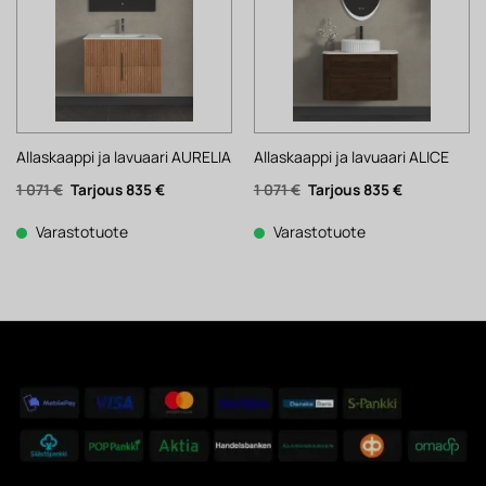
Allaskaappi ja lavuaari AURELIA
Allaskaappi ja lavuaari ALICE
Alkuperäinen
Nykyinen
Alkuperäinen
Nykyinen
1 071
€
835
€
1 071
€
835
€
hinta
hinta
hinta
hinta
oli:
on:
oli:
on:
1
835 €.
1
835 €.
Varastotuote
Varastotuote
071 €.
071 €.