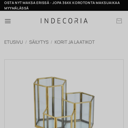
Skip
OSTA NYT MAKSA ERISSÄ - JOPA 36KK KOROTONTA MAKSUAIKAA
MYYMÄLÄSSÄ
to
content
ETUSIVU
/
SÄILYTYS
/
KORIT JA LAATIKOT