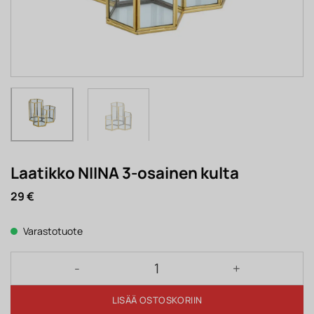
Laatikko NIINA 3-osainen kulta
29
€
Varastotuote
Laatikko NIINA 3-osainen kulta määrä
LISÄÄ OSTOSKORIIN