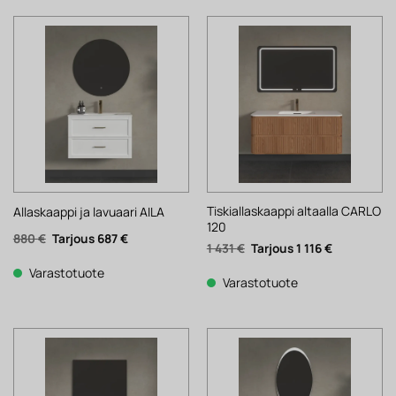
Tiskiallaskaappi altaalla CARLO
Allaskaappi ja lavuaari AILA
120
Alkuperäinen
Nykyinen
880
€
687
€
Alkuperäinen
Nykyinen
1 431
€
1 116
€
hinta
hinta
hinta
hinta
oli:
on:
oli:
on:
880 €.
687 €.
Varastotuote
1
1
Varastotuote
431 €.
116 €.