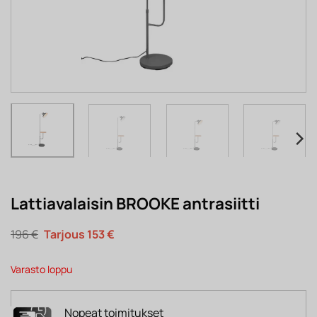
Lattiavalaisin BROOKE antrasiitti
Alkuperäinen
Nykyinen
196
€
153
€
hinta
hinta
oli:
on:
196 €.
153 €.
Varasto loppu
Nopeat toimitukset