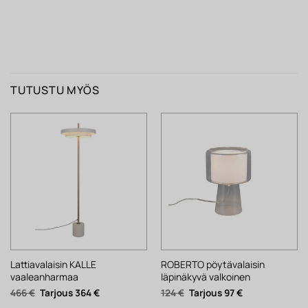
TUTUSTU MYÖS
Lattiavalaisin KALLE
ROBERTO pöytävalaisin
vaaleanharmaa
läpinäkyvä valkoinen
Alkuperäinen
Nykyinen
Alkuperäinen
Nykyinen
466
€
364
€
124
€
97
€
hinta
hinta
hinta
hinta