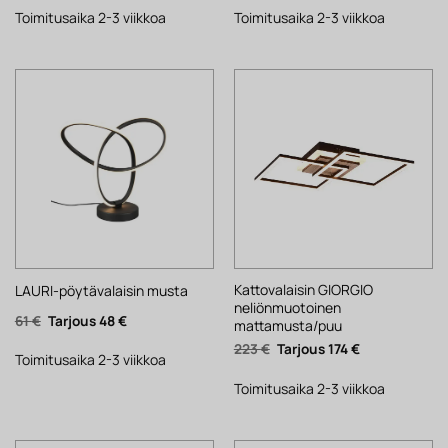
oli:
on:
oli:
on:
466 €.
364 €.
124 €.
97 €.
Toimitusaika 2-3 viikkoa
Toimitusaika 2-3 viikkoa
Kattovalaisin GIORGIO
LAURI-pöytävalaisin musta
neliönmuotoinen
Alkuperäinen
Nykyinen
61
€
48
€
mattamusta/puu
hinta
hinta
oli:
on:
Alkuperäinen
Nykyinen
223
€
174
€
61 €.
48 €.
Toimitusaika 2-3 viikkoa
hinta
hinta
oli:
on:
223 €.
174 €.
Toimitusaika 2-3 viikkoa