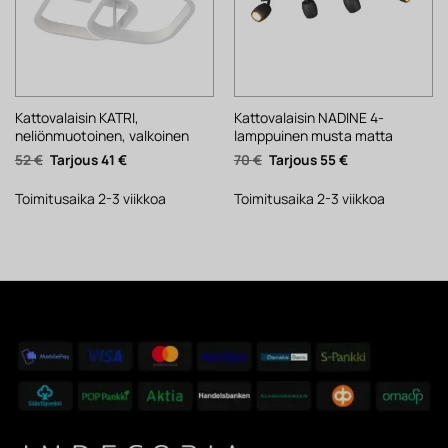
Kattovalaisin KATRI,
Kattovalaisin NADINE 4-
neliönmuotoinen, valkoinen
lamppuinen musta matta
Alkuperäinen
Nykyinen
Alkuperäinen
Nykyinen
52
€
41
€
70
€
55
€
hinta
hinta
hinta
hinta
oli:
on:
oli:
on:
52 €.
41 €.
70 €.
55 €.
Toimitusaika 2-3 viikkoa
Toimitusaika 2-3 viikkoa