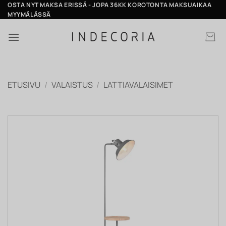
Skip
OSTA NYT MAKSA ERISSÄ - JOPA 36KK KOROTONTA MAKSUAIKAA
MYYMÄLÄSSÄ
to
content
ETUSIVU
/
VALAISTUS
/
LATTIAVALAISIMET