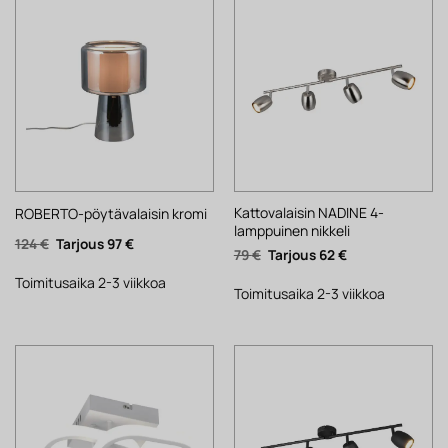
Kattovalaisin NADINE 4-
ROBERTO-pöytävalaisin kromi
lamppuinen nikkeli
Alkuperäinen
Nykyinen
124
€
97
€
Alkuperäinen
Nykyinen
79
€
62
€
hinta
hinta
hinta
hinta
oli:
on:
oli:
on:
124 €.
97 €.
Toimitusaika 2-3 viikkoa
79 €.
62 €.
Toimitusaika 2-3 viikkoa