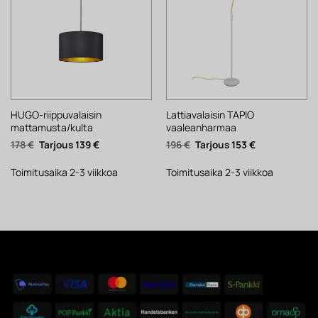
HUGO-riippuvalaisin
Lattiavalaisin TAPIO
mattamusta/kulta
vaaleanharmaa
Alkuperäinen
Nykyinen
Alkuperäinen
Nykyinen
178
€
139
€
196
€
153
€
hinta
hinta
hinta
hinta
oli:
on:
oli:
on:
178 €.
139 €.
196 €.
153 €.
Toimitusaika 2-3 viikkoa
Toimitusaika 2-3 viikkoa