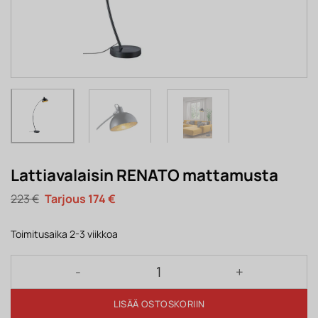
Lattiavalaisin RENATO mattamusta
Alkuperäinen
Nykyinen
223
€
174
€
hinta
hinta
oli:
on:
223 €.
174 €.
Toimitusaika 2-3 viikkoa
Lattiavalaisin RENATO mattamusta määrä
LISÄÄ OSTOSKORIIN