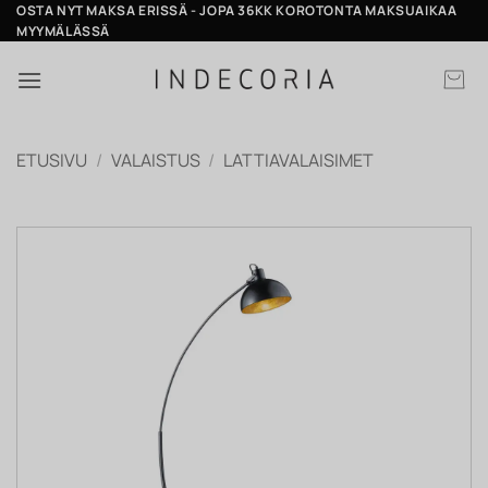
Skip
OSTA NYT MAKSA ERISSÄ - JOPA 36KK KOROTONTA MAKSUAIKAA
MYYMÄLÄSSÄ
to
content
ETUSIVU
/
VALAISTUS
/
LATTIAVALAISIMET