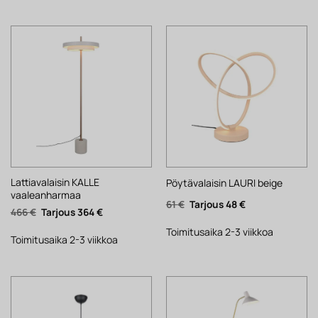
Lattiavalaisin KALLE
Pöytävalaisin LAURI beige
vaaleanharmaa
Alkuperäinen
Nykyinen
61
€
48
€
Alkuperäinen
Nykyinen
466
€
364
€
hinta
hinta
hinta
hinta
oli:
on:
oli:
on:
61 €.
48 €.
Toimitusaika 2-3 viikkoa
466 €.
364 €.
Toimitusaika 2-3 viikkoa