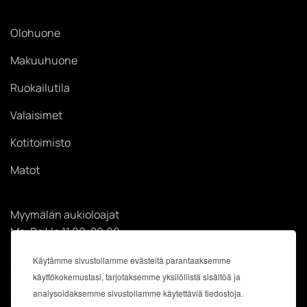
Olohuone
Makuuhuone
Ruokailutila
Valaisimet
Kotitoimisto
Matot
Myymälän aukioloajat
Ma-Pe klo 11.00-20.00
La klo 11.00-18.00
Käytämme sivustollamme evästeitä parantaaksemme
Su klo 12.00-18.00
käyttökokemustasi, tarjotaksemme yksilöllistä sisältöä ja
analysoidaksemme sivustollamme käytettäviä tiedostoja.
Käyntiosoite: Kauppakeskus Easton