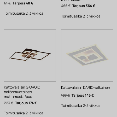
Alkuperäinen
Nykyinen
61
€
48
€
Alkuperäinen
Nykyinen
466
€
364
€
hinta
hinta
hinta
hinta
oli:
on:
oli:
on:
61 €.
48 €.
Toimitusaika 2-3 viikkoa
466 €.
364 €.
Toimitusaika 2-3 viikkoa
Kattovalaisin GIORGIO
Kattovalaisin DARIO valkoinen
neliönmuotoinen
Alkuperäinen
Nykyinen
187
€
146
€
mattamusta/puu
hinta
hinta
oli:
on:
Alkuperäinen
Nykyinen
223
€
174
€
187 €.
146 €.
Toimitusaika 2-3 viikkoa
hinta
hinta
oli:
on:
223 €.
174 €.
Toimitusaika 2-3 viikkoa