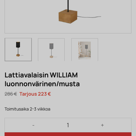
Lattiavalaisin WILLIAM
luonnonvärinen/musta
Alkuperäinen
Nykyinen
286
€
223
€
hinta
hinta
oli:
on:
286 €.
223 €.
Toimitusaika 2-3 viikkoa
Lattiavalaisin WILLIAM luonnonvärinen/musta määr