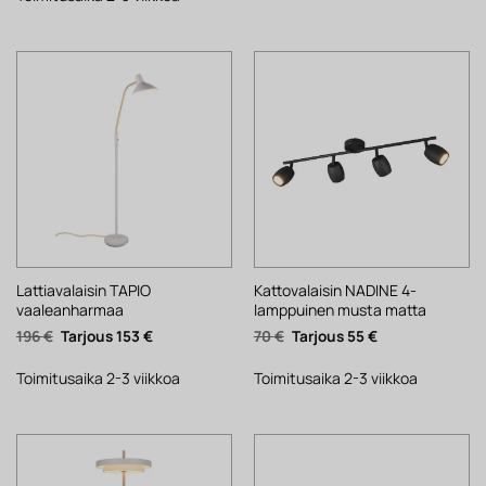
Lattiavalaisin TAPIO
Kattovalaisin NADINE 4-
vaaleanharmaa
lamppuinen musta matta
Alkuperäinen
Nykyinen
Alkuperäinen
Nykyinen
196
€
153
€
70
€
55
€
hinta
hinta
hinta
hinta
oli:
on:
oli:
on:
196 €.
153 €.
70 €.
55 €.
Toimitusaika 2-3 viikkoa
Toimitusaika 2-3 viikkoa