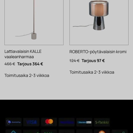
Lattiavalaisin KALLE
ROBERTO-pöytävalaisin kromi
vaaleanharmaa
Alkuperäinen
Nykyinen
124
€
97
€
Alkuperäinen
Nykyinen
466
€
364
€
hinta
hinta
hinta
hinta
oli:
on:
oli:
on:
124 €.
97 €.
Toimitusaika 2-3 viikkoa
466 €.
364 €.
Toimitusaika 2-3 viikkoa