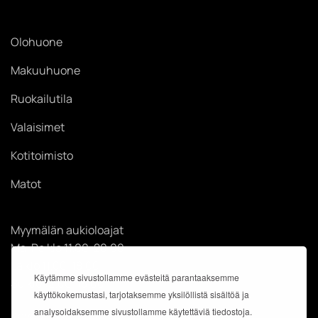
Olohuone
Makuuhuone
Ruokailutila
Valaisimet
Kotitoimisto
Matot
Myymälän aukioloajat
Ma-Pe klo 11.00-20.00
La klo 11.00-18.00
Käytämme sivustollamme evästeitä parantaaksemme
Su klo 12.00-18.00
käyttökokemustasi, tarjotaksemme yksilöllistä sisältöä ja
analysoidaksemme sivustollamme käytettäviä tiedostoja.
Käyntiosoite: Kauppakeskus Easton