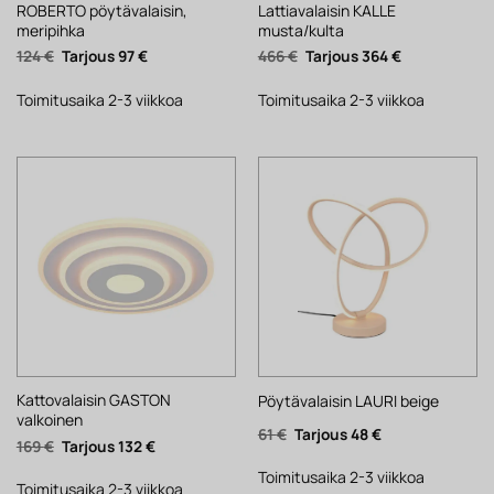
ROBERTO pöytävalaisin,
Lattiavalaisin KALLE
meripihka
musta/kulta
Alkuperäinen
Nykyinen
Alkuperäinen
Nykyinen
124
€
97
€
466
€
364
€
hinta
hinta
hinta
hinta
oli:
on:
oli:
on:
124 €.
97 €.
466 €.
364 €.
Toimitusaika 2-3 viikkoa
Toimitusaika 2-3 viikkoa
Kattovalaisin GASTON
Pöytävalaisin LAURI beige
valkoinen
Alkuperäinen
Nykyinen
61
€
48
€
Alkuperäinen
Nykyinen
169
€
132
€
hinta
hinta
hinta
hinta
oli:
on:
oli:
on:
61 €.
48 €.
Toimitusaika 2-3 viikkoa
169 €.
132 €.
Toimitusaika 2-3 viikkoa