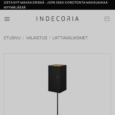
Skip
OSTA NYT MAKSA ERISSÄ - JOPA 36KK KOROTONTA MAKSUAIKAA
MYYMÄLÄSSÄ
to
content
ETUSIVU
/
VALAISTUS
/
LATTIAVALAISIMET