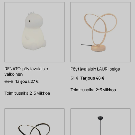
RENATO-pöytävalaisin
Pöytävalaisin LAURI beige
valkoinen
Alkuperäinen
Nykyinen
61
€
48
€
Alkuperäinen
Nykyinen
34
€
27
€
hinta
hinta
hinta
hinta
oli:
on:
oli:
on:
61 €.
48 €.
Toimitusaika 2-3 viikkoa
34 €.
27 €.
Toimitusaika 2-3 viikkoa