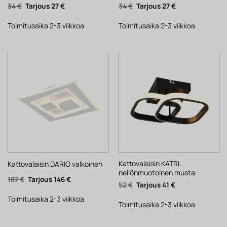
Alkuperäinen
Nykyinen
Alkuperäinen
Nykyinen
34
€
27
€
34
€
27
€
hinta
hinta
hinta
hinta
oli:
on:
oli:
on:
34 €.
27 €.
34 €.
27 €.
Toimitusaika 2-3 viikkoa
Toimitusaika 2-3 viikkoa
Kattovalaisin KATRI,
Kattovalaisin DARIO valkoinen
neliönmuotoinen musta
Alkuperäinen
Nykyinen
187
€
146
€
Alkuperäinen
Nykyinen
52
€
41
€
hinta
hinta
hinta
hinta
oli:
on:
oli:
on:
187 €.
146 €.
Toimitusaika 2-3 viikkoa
52 €.
41 €.
Toimitusaika 2-3 viikkoa