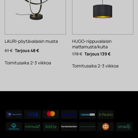
HUGO-riippuvalaisin
LAURI-pöytävalaisin musta
mattamusta/kulta
Alkuperäinen
Nykyinen
61
€
48
€
Alkuperäinen
Nykyinen
178
€
139
€
hinta
hinta
hinta
hinta
oli:
on:
oli:
on:
61 €.
48 €.
Toimitusaika 2-3 viikkoa
178 €.
139 €.
Toimitusaika 2-3 viikkoa