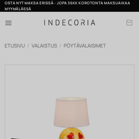
Skip
OSTA NYT MAKSA ERISSÄ - JOPA 36KK KOROTONTA MAKSUAIKAA
MYYMÄLÄSSÄ
to
content
ETUSIVU
/
VALAISTUS
/
PÖYTÄVALAISIMET