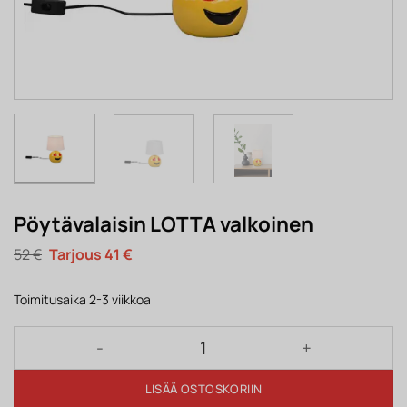
Pöytävalaisin LOTTA valkoinen
Alkuperäinen
Nykyinen
52
€
41
€
hinta
hinta
oli:
on:
52 €.
41 €.
Toimitusaika 2-3 viikkoa
Pöytävalaisin LOTTA valkoinen määrä
LISÄÄ OSTOSKORIIN