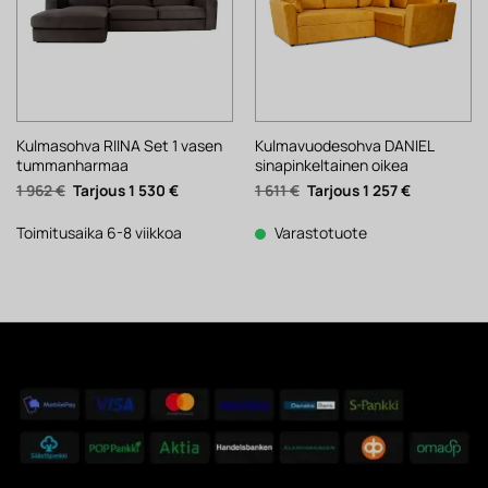
Kulmasohva RIINA Set 1 vasen
Kulmavuodesohva DANIEL
tummanharmaa
sinapinkeltainen oikea
Alkuperäinen
Nykyinen
Alkuperäinen
Nykyinen
1 962
€
1 530
€
1 611
€
1 257
€
hinta
hinta
hinta
hinta
oli:
on:
oli:
on:
1
1
1
1
Toimitusaika 6-8 viikkoa
Varastotuote
962 €.
530 €.
611 €.
257 €.