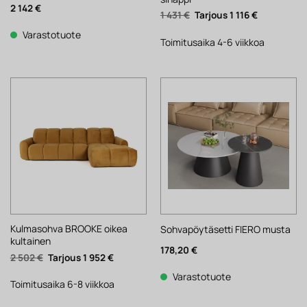
2 142
€
Alkuperäinen
Nykyinen
1 431
€
1 116
€
hinta
hinta
oli:
on:
Varastotuote
1
1
Toimitusaika 4-6 viikkoa
431 €.
116 €.
Kulmasohva BROOKE oikea
Sohvapöytäsetti FIERO musta
kultainen
178,20
€
Alkuperäinen
Nykyinen
2 502
€
1 952
€
hinta
hinta
oli:
on:
Varastotuote
2
1
Toimitusaika 6-8 viikkoa
502 €.
952 €.