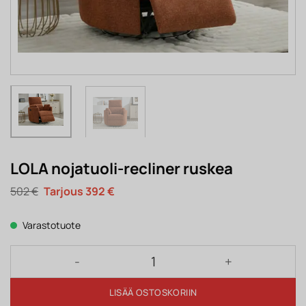
LOLA nojatuoli-recliner ruskea
Alkuperäinen
Nykyinen
502
€
392
€
hinta
hinta
oli:
on:
502 €.
392 €.
Varastotuote
LOLA nojatuoli-recliner ruskea määrä
LISÄÄ OSTOSKORIIN