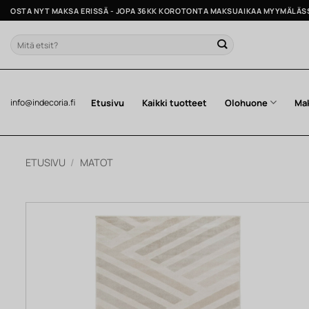
Skip
OSTA NYT MAKSA ERISSÄ - JOPA 36KK KOROTONTA MAKSUAIKAA MYYMÄLÄS
to
content
Etsi:
Etusivu
Kaikki tuotteet
Olohuone
Ma
info@indecoria.fi
ETUSIVU
/
MATOT