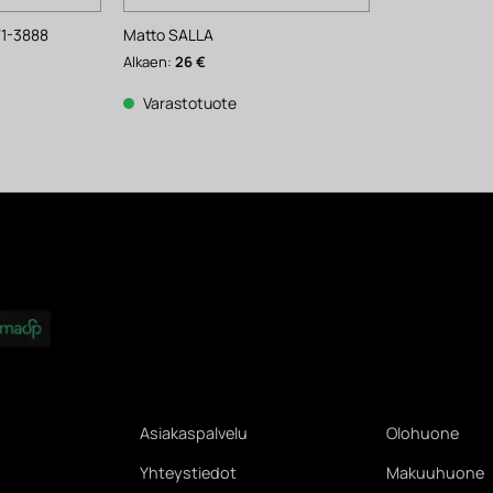
1-3888
Matto SALLA
Alkaen:
26
€
Varastotuote
Asiakaspalvelu
Olohuone
Yhteystiedot
Makuuhuone