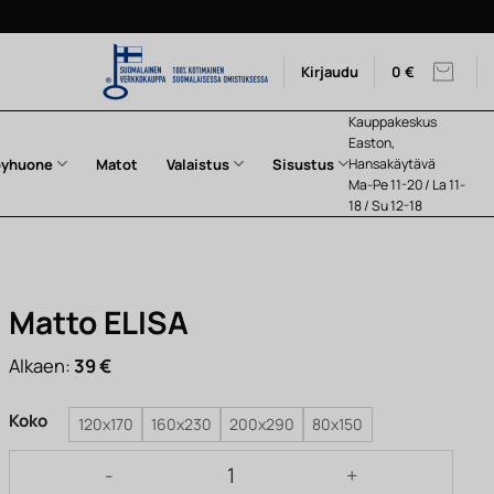
Kirjaudu
0
€
Kauppakeskus
Easton,
pyhuone
Matot
Valaistus
Sisustus
Hansakäytävä
Ma-Pe 11-20 / La 11-
18 / Su 12-18
Matto ELISA
Alkaen:
39
€
Koko
120x170
160x230
200x290
80x150
Matto ELISA määrä