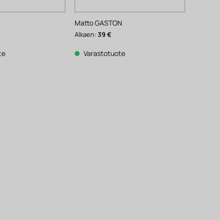
Matto GASTON
Alkaen:
39
€
te
Varastotuote