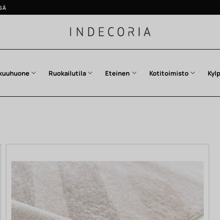
SÄ
kuuhuone
Ruokailutila
Eteinen
Kotitoimisto
Kyl