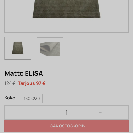
Matto ELISA
Alkuperäinen
Nykyinen
124
€
97
€
hinta
hinta
oli:
on:
124 €.
97 €.
Koko
160x230
Matto ELISA määrä
LISÄÄ OSTOSKORIIN