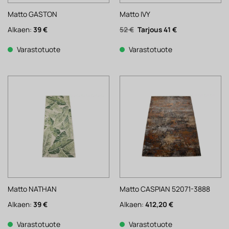
Matto GASTON
Matto IVY
Alkuperäinen
Nykyinen
Alkaen:
39
€
52
€
41
€
hinta
hinta
oli:
on:
52 €.
41 €.
Varastotuote
Varastotuote
Matto NATHAN
Matto CASPIAN 52071-3888
Alkaen:
39
€
Alkaen:
412,20
€
Varastotuote
Varastotuote