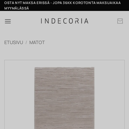
Skip
OSTA NYT MAKSA ERISSÄ - JOPA 36KK KOROTONTA MAKSUAIKAA
MYYMÄLÄSSÄ
to
content
ETUSIVU
/
MATOT