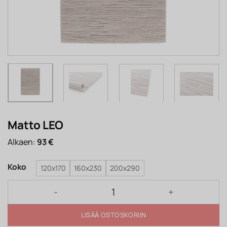
Matto LEO
Alkaen:
93
€
Koko
120x170
160x230
200x290
Matto LEO määrä
LISÄÄ OSTOSKORIIN