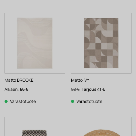
Matto BROOKE
Matto IVY
Alkuperäinen
Nykyinen
Alkaen:
66
€
52
€
41
€
hinta
hinta
oli:
on:
52 €.
41 €.
Varastotuote
Varastotuote