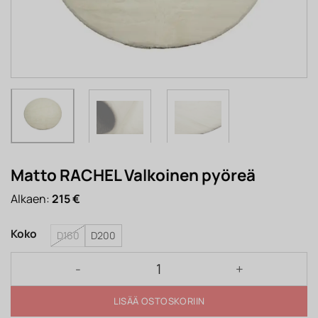
Matto RACHEL Valkoinen pyöreä
Alkaen:
215
€
Koko
D160
D200
Matto RACHEL Valkoinen pyöreä määrä
LISÄÄ OSTOSKORIIN