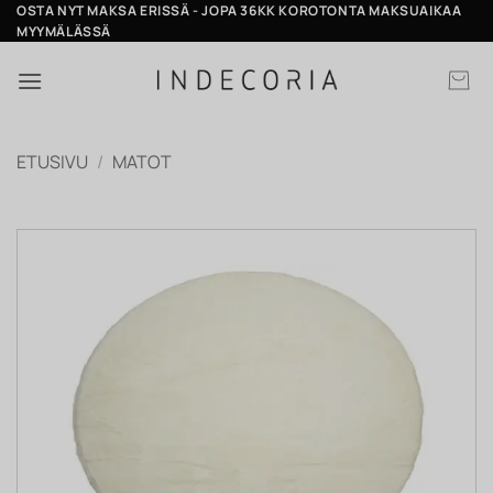
Skip
OSTA NYT MAKSA ERISSÄ - JOPA 36KK KOROTONTA MAKSUAIKAA
MYYMÄLÄSSÄ
to
content
ETUSIVU
/
MATOT