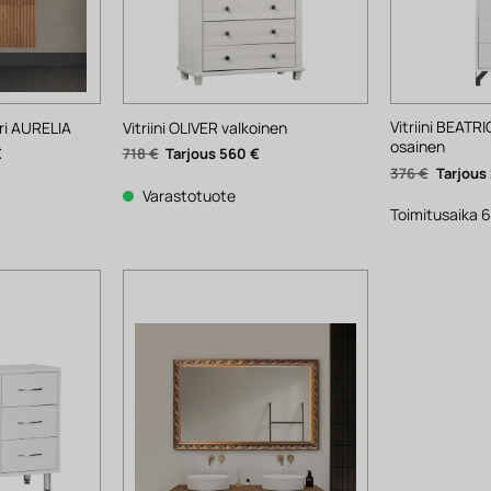
Vitriini BEATRI
ari AURELIA
Vitriini OLIVER valkoinen
osainen
Nykyinen
Alkuperäinen
Nykyinen
€
718
€
560
€
hinta
hinta
hinta
Alkuper
376
€
on:
oli:
on:
hinta
835 €.
718 €.
560 €.
Varastotuote
oli:
376 €.
Toimitusaika 6