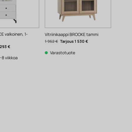
CE valkoinen, 1-
Vitriinikaappi BROOKE tammi
Alkuperäinen
Nykyinen
1 962
€
1 530
€
hinta
hinta
äinen
Nykyinen
293
€
oli:
on:
hinta
1
1
Varastotuote
on:
962 €.
530 €.
293 €.
-8 viikkoa