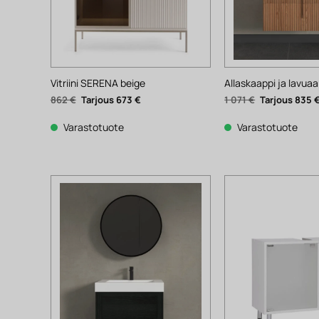
Vitriini SERENA beige
Allaskaappi ja lavua
Alkuperäinen
Nykyinen
Alkuperäinen
862
€
673
€
1 071
€
835
hinta
hinta
hinta
oli:
on:
oli:
862 €.
673 €.
1
Varastotuote
Varastotuote
071 €.