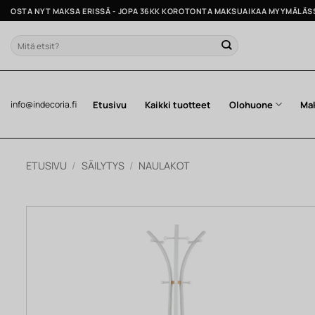
Skip
OSTA NYT MAKSA ERISSÄ - JOPA 36KK KOROTONTA MAKSUAIKAA MYYMÄLÄS
to
content
Etsi:
Etusivu
Kaikki tuotteet
Olohuone
Ma
info@indecoria.fi
ETUSIVU
/
SÄILYTYS
/
NAULAKOT