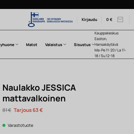
Kirjaudu
0
€
Kauppakeskus
Easton,
pyhuone
Matot
Valaistus
Sisustus
Hansakäytävä
Ma-Pe 11-20 / La 11-
18 / Su 12-18
Naulakko JESSICA
mattavalkoinen
Alkuperäinen
Nykyinen
81
€
63
€
hinta
hinta
oli:
on:
81 €.
63 €.
Varastotuote