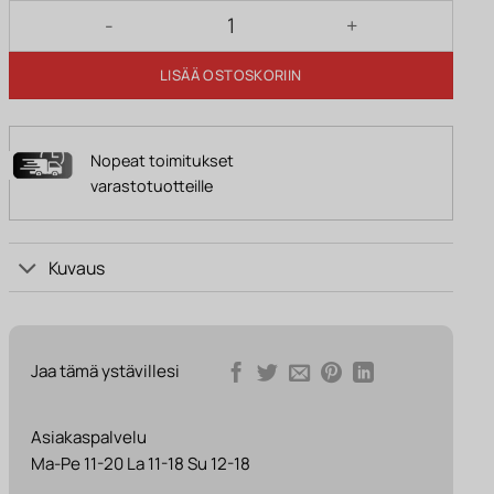
Naulakko JESSICA mattavalkoinen määrä
LISÄÄ OSTOSKORIIN
Nopeat toimitukset
varastotuotteille
Kuvaus
Jaa tämä ystävillesi
Asiakaspalvelu
Ma-Pe 11-20 La 11-18 Su 12-18