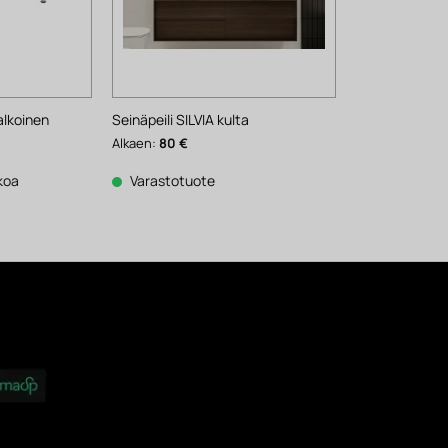
alkoinen
Seinäpeili SILVIA kulta
ykyinen
Alkaen:
80
€
inta
n:
39 €.
kkoa
Varastotuote