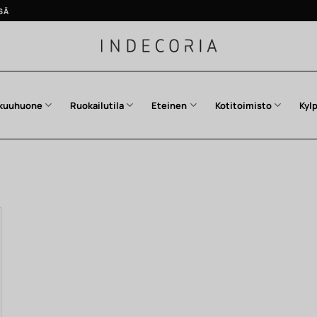
SÄ
kuuhuone
Ruokailutila
Eteinen
Kotitoimisto
Kyl