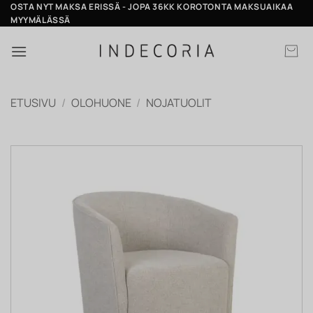
Skip
OSTA NYT MAKSA ERISSÄ - JOPA 36KK KOROTONTA MAKSUAIKAA
MYYMÄLÄSSÄ
to
content
ETUSIVU
/
OLOHUONE
/
NOJATUOLIT