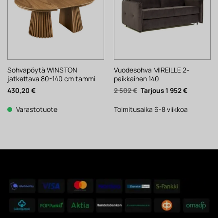
Sohvapöytä WINSTON
Vuodesohva MIREILLE 2-
jatkettava 80-140 cm tammi
paikkainen 140
Alkuperäinen
Nykyinen
430,20
€
2 502
€
1 952
€
hinta
hinta
oli:
on:
2
1
Varastotuote
Toimitusaika 6-8 viikkoa
502 €.
952 €.