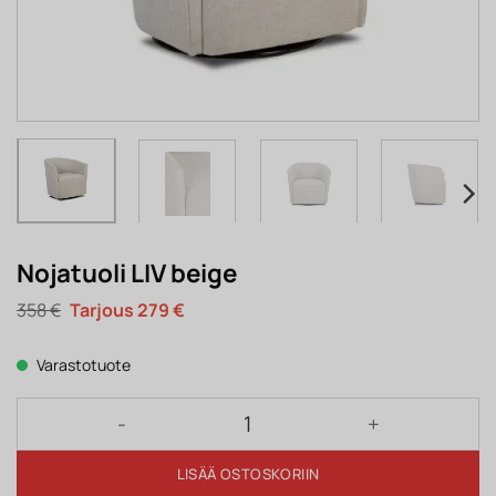
Nojatuoli LIV beige
Alkuperäinen
Nykyinen
358
€
279
€
hinta
hinta
oli:
on:
358 €.
279 €.
Varastotuote
Nojatuoli LIV beige määrä
LISÄÄ OSTOSKORIIN