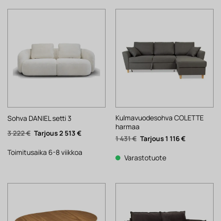
Kulmavuodesohva COLETTE
Sohva DANIEL setti 3
harmaa
Alkuperäinen
Nykyinen
3 222
€
2 513
€
Alkuperäinen
Nykyinen
1 431
€
1 116
€
hinta
hinta
hinta
hinta
oli:
on:
oli:
on:
3
2
Toimitusaika 6-8 viikkoa
1
1
Varastotuote
222 €.
513 €.
431 €.
116 €.