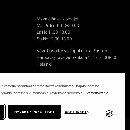
Myymälän aukioloajat
Ma-Pe klo 11.00-20.00
La klo 11.00-18.00
Su klo 12.00-18.00
Käyntiosoite: Kauppakeskus Easton
Hansakäytävä Visbynkuja 1, 2. krs, 00930
Helsinki
Postiosoite: Gotlanninkatu 11 B,
PL 8, 00930 Helsinki Kauppakeskus Easton
 evästeitä parantaaksemme käyttökokemustasi, tarjotaksemme
analysoidaksemme sivustollamme käytettäviä tiedostoja.
Evästekäytäntö.
HYVÄKSY PAKOLLISET
ASETUKSET