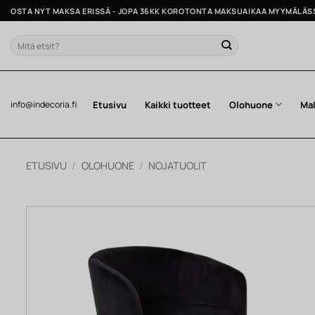
Skip
OSTA NYT MAKSA ERISSÄ - JOPA 36KK KOROTONTA MAKSUAIKAA MYYMÄLÄS
to
content
Etsi:
Etusivu
Kaikki tuotteet
Olohuone
Ma
info@indecoria.fi
ETUSIVU
/
OLOHUONE
/
NOJATUOLIT