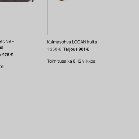
HANNAH
Kulmasohva LOGAN kulta
aa
Alkuperäinen
Nykyinen
1 258
€
981
€
hinta
hinta
räinen
Nykyinen
976
€
oli:
on:
hinta
1
981 €.
Toimitusaika 8-12 viikkoa
on:
258 €.
976 €.
te