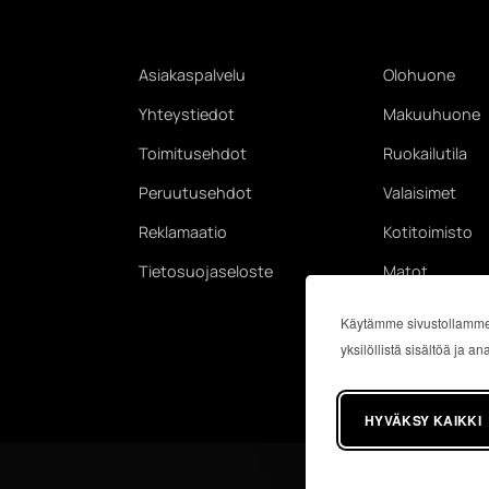
Asiakaspalvelu
Olohuone
Yhteystiedot
Makuuhuone
Toimitusehdot
Ruokailutila
Peruutusehdot
Valaisimet
Reklamaatio
Kotitoimisto
Tietosuojaseloste
Matot
Käytämme sivustollamme
yksilöllistä sisältöä ja 
HYVÄKSY KAIKKI