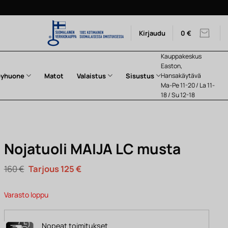
Kirjaudu
0
€
Kauppakeskus
Easton,
pyhuone
Matot
Valaistus
Sisustus
Hansakäytävä
Ma-Pe 11-20 / La 11-
18 / Su 12-18
Nojatuoli MAIJA LC musta
Alkuperäinen
Nykyinen
160
€
125
€
hinta
hinta
oli:
on:
160 €.
125 €.
Varasto loppu
Nopeat toimitukset