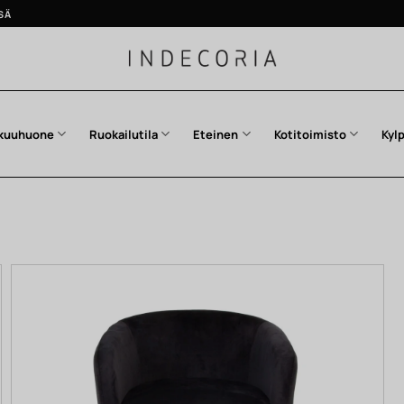
SÄ
kuuhuone
Ruokailutila
Eteinen
Kotitoimisto
Kyl