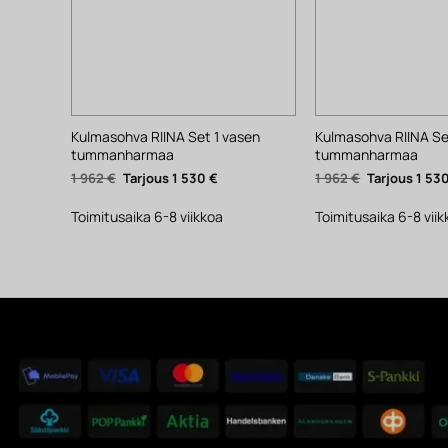
Kulmasohva RIINA Set 1 vasen
Kulmasohva RIINA Set
tummanharmaa
tummanharmaa
Alkuperäinen
Nykyinen
Alkuperäinen
1 962
€
1 530
€
1 962
€
1 53
hinta
hinta
hinta
oli:
on:
oli:
1
1
1
Toimitusaika 6-8 viikkoa
Toimitusaika 6-8 vii
962 €.
530 €.
962 €.