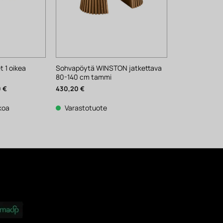
 1 oikea
Sohvapöytä WINSTON jatkettava
80-140 cm tammi
Nykyinen
0
€
430,20
€
hinta
on:
1
kkoa
Varastotuote
530 €.