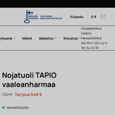
Kirjaudu
0
€
Kauppakeskus
Easton,
pyhuone
Matot
Valaistus
Sisustus
Hansakäytävä
Ma-Pe 11-20 / La 11-
18 / Su 12-18
Nojatuoli TAPIO
vaaleanharmaa
Alkuperäinen
Nykyinen
702
€
548
€
hinta
hinta
oli:
on:
702 €.
548 €.
Varastotuote