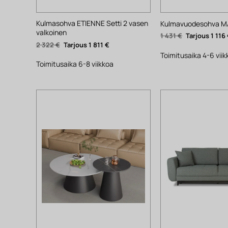
Kulmasohva ETIENNE Setti 2 vasen
Kulmavuodesohva MA
valkoinen
Alkuperäinen
1 431
€
1 116
hinta
Alkuperäinen
Nykyinen
2 322
€
1 811
€
oli:
hinta
hinta
1
Toimitusaika 4-6 vii
oli:
on:
431 €.
2
1
Toimitusaika 6-8 viikkoa
322 €.
811 €.