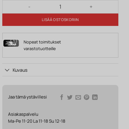
Nojatuoli TAPIO vaaleanharmaa määrä
LISÄÄ OSTOSKORIIN
Nopeat toimitukset
varastotuotteille
Kuvaus
Jaa tämä ystävillesi
Asiakaspalvelu
Ma-Pe 11-20 La 11-18 Su 12-18