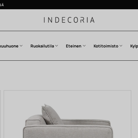
SÄ
kuuhuone
Ruokailutila
Eteinen
Kotitoimisto
Kyl