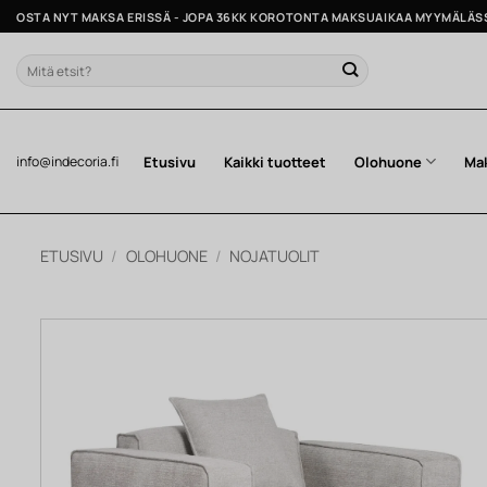
Skip
OSTA NYT MAKSA ERISSÄ - JOPA 36KK KOROTONTA MAKSUAIKAA MYYMÄLÄS
to
content
Etsi:
Etusivu
Kaikki tuotteet
Olohuone
Ma
info@indecoria.fi
ETUSIVU
/
OLOHUONE
/
NOJATUOLIT