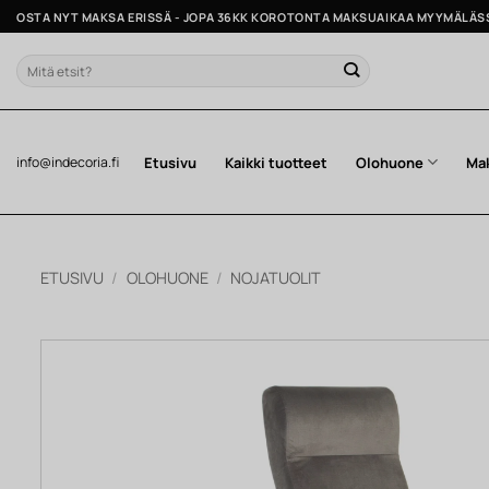
Skip
OSTA NYT MAKSA ERISSÄ - JOPA 36KK KOROTONTA MAKSUAIKAA MYYMÄLÄS
to
content
Etsi:
Etusivu
Kaikki tuotteet
Olohuone
Ma
info@indecoria.fi
ETUSIVU
/
OLOHUONE
/
NOJATUOLIT