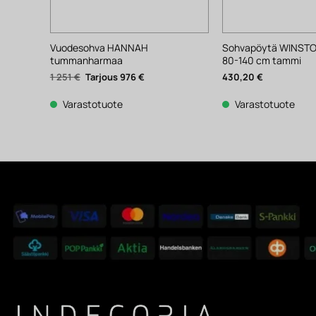
Vuodesohva HANNAH
Sohvapöytä WINSTON
tummanharmaa
80-140 cm tammi
Alkuperäinen
Nykyinen
1 251
€
976
€
430,20
€
hinta
hinta
oli:
on:
1
976 €.
Varastotuote
Varastotuote
251 €.