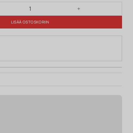
/tammi määrä
LISÄÄ OSTOSKORIIN