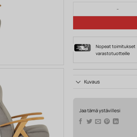
OSCAR nojatuoli harmaa
Nopeat toimitukset
varastotuotteille
Kuvaus
Jaa tämä ystävillesi