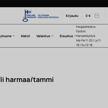
Kirjaudu
0
€
Kauppakeskus
Easton,
pyhuone
Matot
Valaistus
Sisustus
Hansakäytävä
Ma-Pe 11-20 / La 11-
18 / Su 12-18
li harmaa/tammi
nen