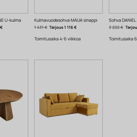
E U-kulma
Kulmavuodesohva MAIJA sinappi
Sohva DANIEL s
Nykyinen
Alkuperäinen
Nykyinen
Alkup
7
€
1 431
€
1 116
€
3 222
€
hinta
hinta
hinta
hinta
on:
oli:
on:
oli:
1
1
1
3
Toimitusaika 4-6 viikkoa
Toimitusaika 6
397 €.
431 €.
116 €.
222 €.