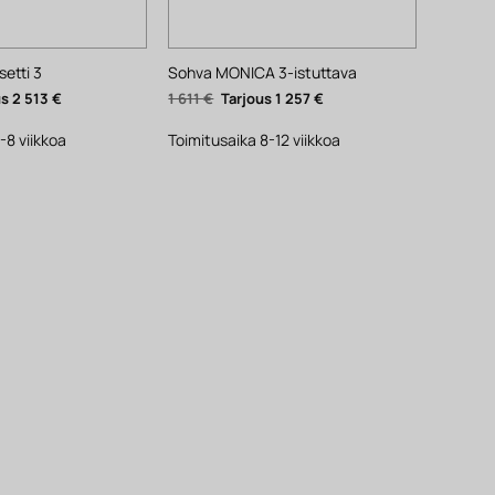
etti 3
Sohva MONICA 3-istuttava
eräinen
Nykyinen
Alkuperäinen
Nykyinen
2 513
€
1 611
€
1 257
€
hinta
hinta
hinta
on:
oli:
on:
2
1
1
-8 viikkoa
Toimitusaika 8-12 viikkoa
513 €.
611 €.
257 €.