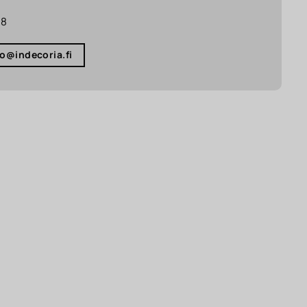
18
fo@indecoria.fi