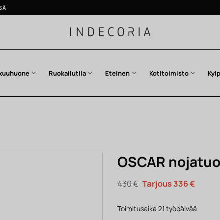
SÄ
kuuhuone
Ruokailutila
Eteinen
Kotitoimisto
Kyl
OSCAR nojatuo
Alkuperäinen
Nykyi
430
€
336
€
hinta
hinta
oli:
on:
430 €.
336 €.
Toimitusaika 21 työpäivää