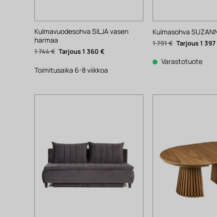
Kulmavuodesohva SILJA vasen
Kulmasohva SUZANN
harmaa
Alkuperäinen
1 791
€
1 39
hinta
Alkuperäinen
Nykyinen
1 744
€
1 360
€
oli:
hinta
hinta
1
Varastotuote
oli:
on:
791 €.
1
1
Toimitusaika 6-8 viikkoa
744 €.
360 €.