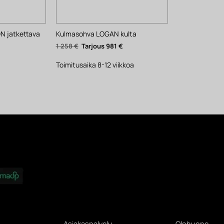
 jatkettava
Kulmasohva LOGAN kulta
Alkuperäinen
Nykyinen
1 258
€
981
€
hinta
hinta
oli:
on:
1
981 €.
Toimitusaika 8-12 viikkoa
258 €.
Asiakaspalvelu
Olohuone