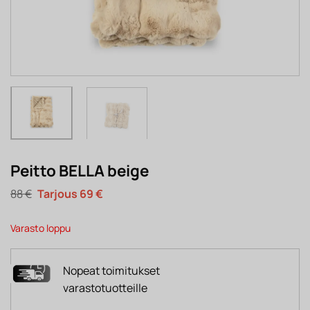
Peitto BELLA beige
Alkuperäinen
Nykyinen
88
€
69
€
hinta
hinta
oli:
on:
88 €.
69 €.
Varasto loppu
Nopeat toimitukset
varastotuotteille