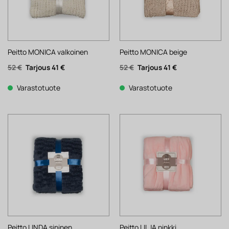
Peitto MONICA valkoinen
Peitto MONICA beige
Alkuperäinen
Nykyinen
Alkuperäinen
Nykyinen
52
€
41
€
52
€
41
€
hinta
hinta
hinta
hinta
oli:
on:
oli:
on:
52 €.
41 €.
52 €.
41 €.
Varastotuote
Varastotuote
Peitto LINDA sininen
Peitto LILJA pinkki