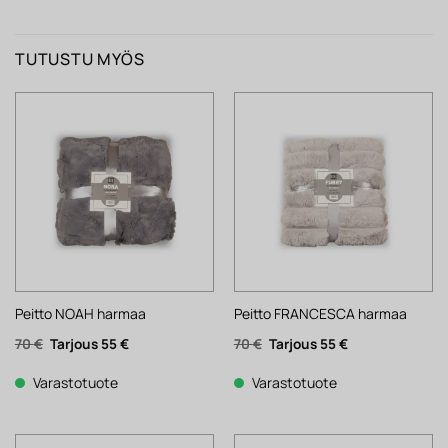
TUTUSTU MYÖS
Peitto NOAH harmaa
Peitto FRANCESCA harmaa
Alkuperäinen
Nykyinen
Alkuperäinen
Nykyinen
70
€
55
€
70
€
55
€
hinta
hinta
hinta
hinta
oli:
on:
oli:
on:
70 €.
55 €.
70 €.
55 €.
Varastotuote
Varastotuote