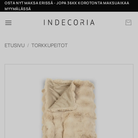
Skip
OSTA NYT MAKSA ERISSÄ - JOPA 36KK KOROTONTA MAKSUAIKAA
MYYMÄLÄSSÄ
to
content
ETUSIVU
/
TORKKUPEITOT