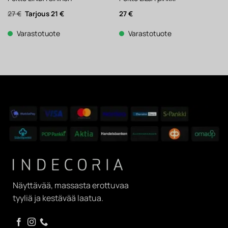
Alkuperäinen
Nykyinen
27
€
21
€
27
€
hinta
hinta
oli:
on:
27 €.
21 €.
Varastotuote
Varastotuote
Näyttävää, massasta erottuvaa
tyyliä ja kestävää laatua.