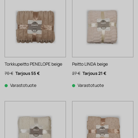
Torkkupeitto PENELOPE beige
Peitto LINDA beige
Alkuperäinen
Nykyinen
Alkuperäinen
Nykyinen
70
€
55
€
27
€
21
€
hinta
hinta
hinta
hinta
oli:
on:
oli:
on:
70 €.
55 €.
27 €.
21 €.
Varastotuote
Varastotuote