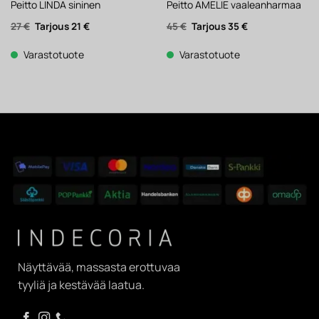
Peitto LINDA sininen
Peitto AMELIE vaaleanharmaa
Alkuperäinen
Nykyinen
Alkuperäinen
Nykyinen
27
€
21
€
45
€
35
€
hinta
hinta
hinta
hinta
oli:
on:
oli:
on:
27 €.
21 €.
45 €.
35 €.
Varastotuote
Varastotuote
Näyttävää, massasta erottuvaa
tyyliä ja kestävää laatua.