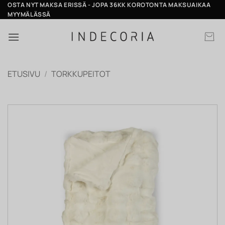
Skip
OSTA NYT MAKSA ERISSÄ - JOPA 36KK KOROTONTA MAKSUAIKAA
MYYMÄLÄSSÄ
to
content
ETUSIVU
/
TORKKUPEITOT