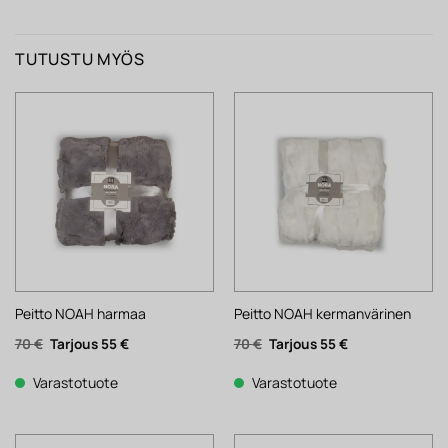
TUTUSTU MYÖS
Peitto NOAH harmaa
Peitto NOAH kermanvärinen
Alkuperäinen
Nykyinen
Alkuperäinen
Nykyinen
70
€
55
€
70
€
55
€
hinta
hinta
hinta
hinta
oli:
on:
oli:
on:
70 €.
55 €.
70 €.
55 €.
Varastotuote
Varastotuote