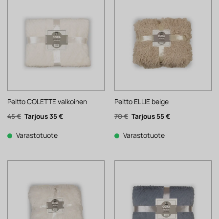
Peitto COLETTE valkoinen
Peitto ELLIE beige
Alkuperäinen
Nykyinen
Alkuperäinen
Nykyinen
45
€
35
€
70
€
55
€
hinta
hinta
hinta
hinta
oli:
on:
oli:
on:
45 €.
35 €.
70 €.
55 €.
Varastotuote
Varastotuote