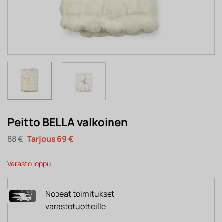
Peitto BELLA valkoinen
Alkuperäinen
Nykyinen
88
€
69
€
hinta
hinta
oli:
on:
88 €.
69 €.
Varasto loppu
Nopeat toimitukset
varastotuotteille