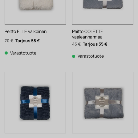
Peitto COLETTE
Peitto ELLIE valkoinen
vaaleanharmaa
Alkuperäinen
Nykyinen
70
€
55
€
Alkuperäinen
Nykyinen
45
€
35
€
hinta
hinta
hinta
hinta
oli:
on:
oli:
on:
70 €.
55 €.
Varastotuote
45 €.
35 €.
Varastotuote