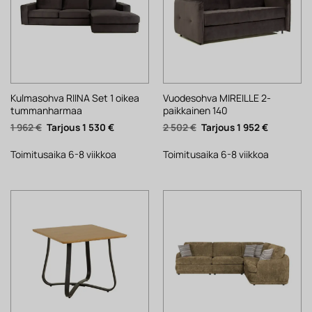
Kulmasohva RIINA Set 1 oikea
Vuodesohva MIREILLE 2-
tummanharmaa
paikkainen 140
Alkuperäinen
Nykyinen
Alkuperäinen
Nykyinen
1 962
€
1 530
€
2 502
€
1 952
€
hinta
hinta
hinta
hinta
oli:
on:
oli:
on:
1
1
2
1
Toimitusaika 6-8 viikkoa
Toimitusaika 6-8 viikkoa
962 €.
530 €.
502 €.
952 €.