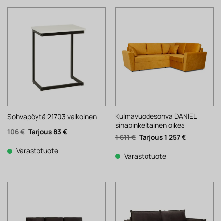
Kulmavuodesohva DANIEL
Sohvapöytä 21703 valkoinen
sinapinkeltainen oikea
Alkuperäinen
Nykyinen
106
€
83
€
Alkuperäinen
Nykyinen
1 611
€
1 257
€
hinta
hinta
hinta
hinta
oli:
on:
oli:
on:
106 €.
83 €.
Varastotuote
1
1
Varastotuote
611 €.
257 €.