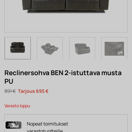
Reclinersohva BEN 2-istuttava musta
PU
Alkuperäinen
Nykyinen
891
€
695
€
hinta
hinta
oli:
on:
891 €.
695 €.
Varasto loppu
Nopeat toimitukset
varastotuotteille