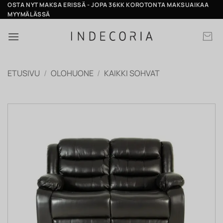
Skip
OSTA NYT MAKSA ERISSÄ - JOPA 36KK KOROTONTA MAKSUAIKAA
MYYMÄLÄSSÄ
to
content
ETUSIVU
/
OLOHUONE
/
KAIKKI SOHVAT