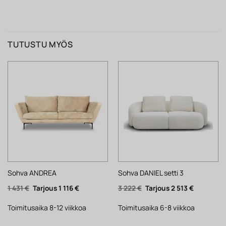
TUTUSTU MYÖS
Sohva ANDREA
Sohva DANIEL setti 3
Alkuperäinen
Nykyinen
Alkuperäinen
Nykyinen
1 431
€
1 116
€
3 222
€
2 513
€
hinta
hinta
hinta
hinta
oli:
on:
oli:
on:
1
1
3
2
Toimitusaika 8-12 viikkoa
Toimitusaika 6-8 viikkoa
431 €.
116 €.
222 €.
513 €.