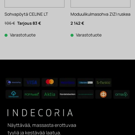
Sohvapöytä CELINE LT
Moduulikulmasohva ZIZI ruskea
Alkuperäinen
Nykyinen
106
€
83
€
2 142
€
hinta
hinta
oli:
on:
106 €.
83 €.
Varastotuote
Varastotuote
Näyttävää, massasta erottuvaa
tyyliä ja kestävää laatua.