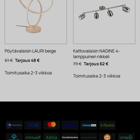
Kattovalaisin NADINE 4-
Pöytävalaisin LAURI beige
lamppuinen nikkeli
Alkuperäinen
Nykyinen
61
€
48
€
Alkuperäinen
Nykyinen
79
€
62
€
hinta
hinta
hinta
hinta
oli:
on:
oli:
on:
61 €.
48 €.
Toimitusaika 2-3 viikkoa
79 €.
62 €.
Toimitusaika 2-3 viikkoa