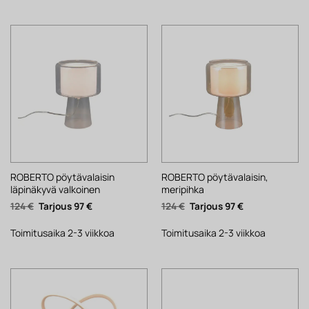
ROBERTO pöytävalaisin
ROBERTO pöytävalaisin,
läpinäkyvä valkoinen
meripihka
Alkuperäinen
Nykyinen
Alkuperäinen
Nykyinen
124
€
97
€
124
€
97
€
hinta
hinta
hinta
hinta
oli:
on:
oli:
on:
124 €.
97 €.
124 €.
97 €.
Toimitusaika 2-3 viikkoa
Toimitusaika 2-3 viikkoa