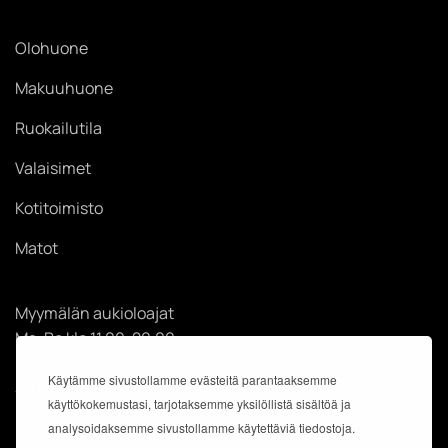
Olohuone
Makuuhuone
Ruokailutila
Valaisimet
Kotitoimisto
Matot
Myymälän aukioloajat
Ma-Pe klo 11.00-20.00
La klo 11.00-18.00
Käytämme sivustollamme evästeitä parantaaksemme
Su klo 12.00-18.00
käyttökokemustasi, tarjotaksemme yksilöllistä sisältöä ja
analysoidaksemme sivustollamme käytettäviä tiedostoja.
Käyntiosoite: Kauppakeskus Easton