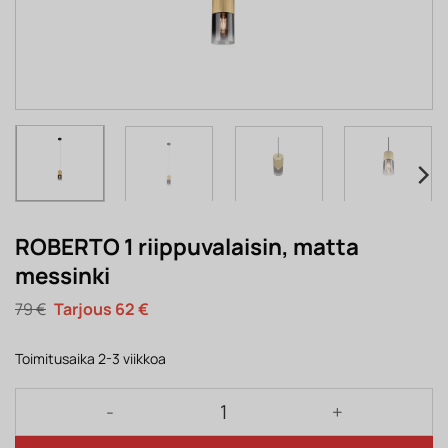
ROBERTO 1 riippuvalaisin, matta
messinki
Alkuperäinen
Nykyinen
79
€
62
€
hinta
hinta
oli:
on:
79 €.
62 €.
Toimitusaika 2-3 viikkoa
ROBERTO 1 riippuvalaisin, matta messinki määrä