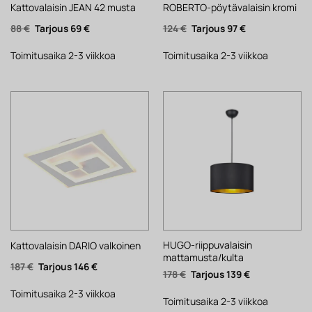
Kattovalaisin JEAN 42 musta
ROBERTO-pöytävalaisin kromi
Alkuperäinen
Nykyinen
Alkuperäinen
Nykyinen
88
€
69
€
124
€
97
€
hinta
hinta
hinta
hinta
oli:
on:
oli:
on:
88 €.
69 €.
124 €.
97 €.
Toimitusaika 2-3 viikkoa
Toimitusaika 2-3 viikkoa
HUGO-riippuvalaisin
Kattovalaisin DARIO valkoinen
mattamusta/kulta
Alkuperäinen
Nykyinen
187
€
146
€
Alkuperäinen
Nykyinen
178
€
139
€
hinta
hinta
hinta
hinta
oli:
on:
oli:
on:
187 €.
146 €.
Toimitusaika 2-3 viikkoa
178 €.
139 €.
Toimitusaika 2-3 viikkoa