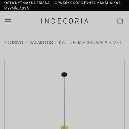
Skip
OSTA NYT MAKSA ERISSÄ - JOPA 36KK KOROTONTA MAKSUAIKAA
MYYMÄLÄSSÄ
to
content
ETUSIVU
/
VALAISTUS
/
KATTO- JA RIIPPUVALAISIMET