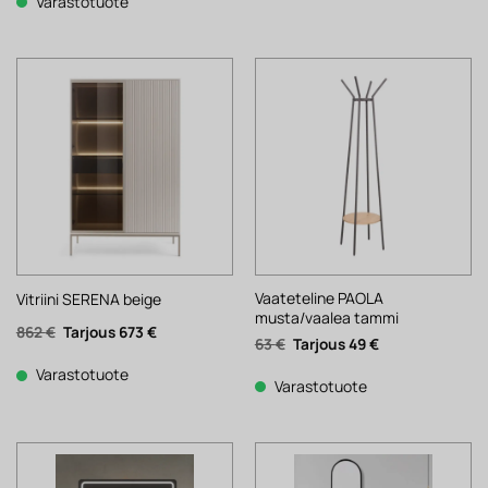
178 €.
139 €.
Varastotuote
791 €.
397 €.
Vaateteline PAOLA
Vitriini SERENA beige
musta/vaalea tammi
Alkuperäinen
Nykyinen
862
€
673
€
Alkuperäinen
Nykyinen
63
€
49
€
hinta
hinta
hinta
hinta
oli:
on:
oli:
on:
862 €.
673 €.
Varastotuote
63 €.
49 €.
Varastotuote