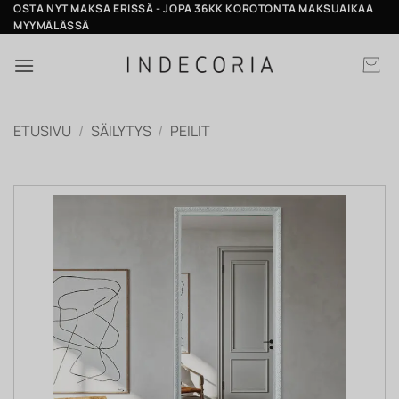
Skip
OSTA NYT MAKSA ERISSÄ - JOPA 36KK KOROTONTA MAKSUAIKAA
MYYMÄLÄSSÄ
to
content
ETUSIVU
/
SÄILYTYS
/
PEILIT