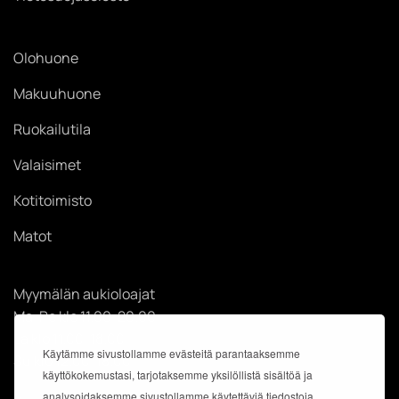
Olohuone
Makuuhuone
Ruokailutila
Valaisimet
Kotitoimisto
Matot
Myymälän aukioloajat
Ma-Pe klo 11.00-20.00
La klo 11.00-18.00
Käytämme sivustollamme evästeitä parantaaksemme
Su klo 12.00-18.00
käyttökokemustasi, tarjotaksemme yksilöllistä sisältöä ja
analysoidaksemme sivustollamme käytettäviä tiedostoja.