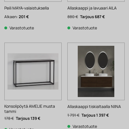
Peili MAYA-valaistuksella
Allaskaappi ja lavuaari AILA
Alkuperäinen
Nykyinen
Alkaen:
201
€
880
€
687
€
hinta
hinta
oli:
on:
880 €.
687 €.
Varastotuote
Varastotuote
Konsolipöytä AMELIE musta
Allaskaappi tiskialtaalla NIINA
tammi
Alkuperäinen
Nykyinen
1 791
€
1 397
€
Alkuperäinen
Nykyinen
178
€
139
€
hinta
hinta
hinta
hinta
oli:
on:
oli:
on:
1
1
Varastotuote