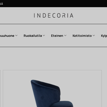
SÄ
kuuhuone
Ruokailutila
Eteinen
Kotitoimisto
Kyl