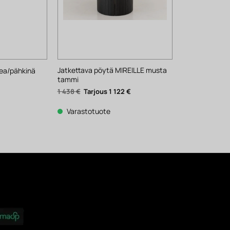
Jatkettava pöytä MIREILLE musta
ea/pähkinä
tammi
ykyinen
nta
Alkuperäinen
Nykyinen
1 438
€
1 122
€
:
hinta
hinta
1 €.
oli:
on:
1
1
Varastotuote
438 €.
122 €.