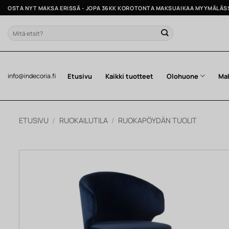
Skip
OSTA NYT MAKSA ERISSÄ - JOPA 36KK KOROTONTA MAKSUAIKAA MYYMÄLÄS
to
content
Etsi:
Etusivu
Kaikki tuotteet
Olohuone
Ma
info@indecoria.fi
ETUSIVU
/
RUOKAILUTILA
/
RUOKAPÖYDÄN TUOLIT