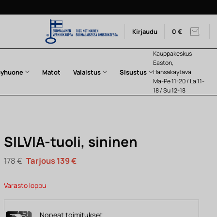
Kirjaudu
0
€
Kauppakeskus
Easton,
pyhuone
Matot
Valaistus
Sisustus
Hansakäytävä
Ma-Pe 11-20 / La 11-
18 / Su 12-18
SILVIA-tuoli, sininen
Alkuperäinen
Nykyinen
178
€
139
€
hinta
hinta
oli:
on:
178 €.
139 €.
Varasto loppu
Nopeat toimitukset