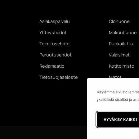
Asiakaspalvelu
Olohuone
Yhteystiedot
Makuuhuone
Toimitusehdot
Ruokailutila
Peruutusehdot
Valaisimet
Reklamaatio
Kotitoimisto
Tietosuojaseloste
Matot
Käytämme sivustollamme
yksilöllistä sisältöä ja 
HYVÄKSY KAIKKI