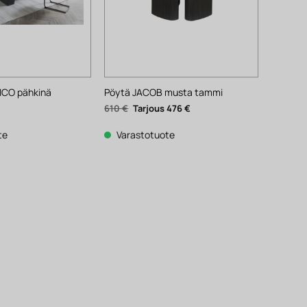
ICO pähkinä
Pöytä JACOB musta tammi
Alkuperäinen
Nykyinen
610
€
476
€
hinta
hinta
oli:
on:
610 €.
476 €.
te
Varastotuote