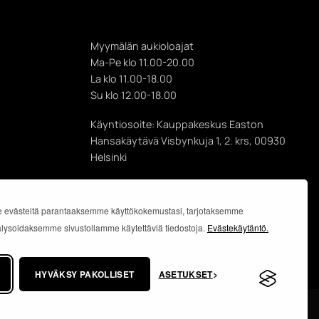
Myymälän aukioloajat
Ma-Pe klo 11.00-20.00
La klo 11.00-18.00
Su klo 12.00-18.00
Käyntiosoite: Kauppakeskus Easton
Hansakäytävä Visbynkuja 1, 2. krs, 00930
Helsinki
Postiosoite: Gotlanninkatu 11 B,
PL 8, 00930 Helsinki Kauppakeskus Easton
 evästeitä parantaaksemme käyttökokemustasi, tarjotaksemme
analysoidaksemme sivustollamme käytettäviä tiedostoja.
Evästekäytäntö.
HYVÄKSY PAKOLLISET
ASETUKSET