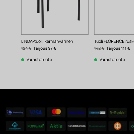
LINDA-tuoli, kermanvärinen
Tuoli FLORENCE rusk
Alkuperäinen
Nykyinen
Alkuperäinen
N
124
€
97
€
142
€
111
€
hinta
hinta
hinta
hi
oli:
on:
oli:
on
124 €.
97 €.
142 €.
11
Varastotuote
Varastotuote