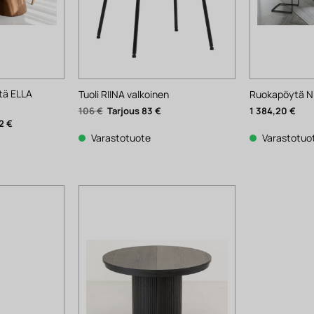
tä ELLA
Tuoli RIINA valkoinen
Ruokapöytä N
Alkuperäinen
Nykyinen
106
€
83
€
1 384,20
€
hinta
hinta
n
Nykyinen
92
€
oli:
on:
hinta
106 €.
83 €.
Varastotuote
Varastotuo
on:
2
092 €.