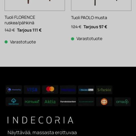
Tuoli FLORENCE
Tuoli PAOLO musta
ruskea/pähkinä
Alkuperäinen
Nykyinen
124
€
97
€
Alkuperäinen
Nykyinen
142
€
111
€
hinta
hinta
hinta
hinta
oli:
on:
oli:
on:
124 €.
97 €.
Varastotuote
142 €.
111 €.
Varastotuote
Näyttävää, massasta erottuvaa