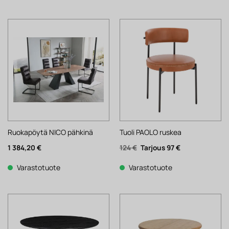
Ruokapöytä NICO pähkinä
Tuoli PAOLO ruskea
Alkuperäinen
Nykyinen
1 384,20
€
124
€
97
€
hinta
hinta
oli:
on:
124 €.
97 €.
Varastotuote
Varastotuote