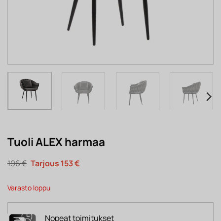
Tuoli ALEX harmaa
Alkuperäinen
Nykyinen
196
€
153
€
hinta
hinta
oli:
on:
196 €.
153 €.
Varasto loppu
Nopeat toimitukset