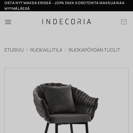
Skip
OSTA NYT MAKSA ERISSÄ - JOPA 36KK KOROTONTA MAKSUAIKAA
MYYMÄLÄSSÄ
to
content
ETUSIVU
/
RUOKAILUTILA
/
RUOKAPÖYDÄN TUOLIT