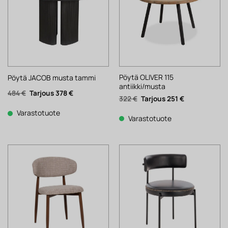
Pöytä OLIVER 115
Pöytä JACOB musta tammi
antiikki/musta
Alkuperäinen
Nykyinen
484
€
378
€
Alkuperäinen
Nykyinen
322
€
251
€
hinta
hinta
hinta
hinta
oli:
on:
oli:
on:
484 €.
378 €.
Varastotuote
322 €.
251 €.
Varastotuote