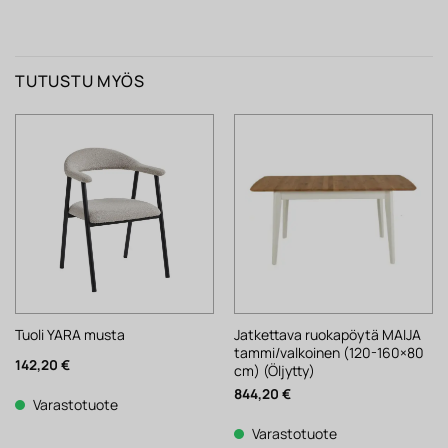
TUTUSTU MYÖS
Jatkettava ruokapöytä MAIJA
Tuoli YARA musta
tammi/valkoinen (120-160×80
142,20
€
cm) (Öljytty)
844,20
€
Varastotuote
Varastotuote