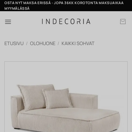
Skip
OSTA NYT MAKSA ERISSÄ - JOPA 36KK KOROTONTA MAKSUAIKAA
MYYMÄLÄSSÄ
to
content
ETUSIVU
/
OLOHUONE
/
KAIKKI SOHVAT