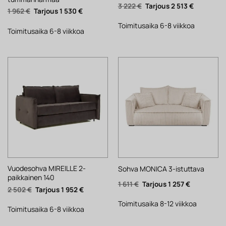
Alkuperäinen
Nykyinen
3 222
€
2 513
€
Alkuperäinen
Nykyinen
1 962
€
1 530
€
hinta
hinta
hinta
hinta
oli:
on:
oli:
on:
3
2
Toimitusaika 6-8 viikkoa
1
1
Toimitusaika 6-8 viikkoa
222 €.
513 €.
962 €.
530 €.
Vuodesohva MIREILLE 2-
Sohva MONICA 3-istuttava
paikkainen 140
Alkuperäinen
Nykyinen
1 611
€
1 257
€
Alkuperäinen
Nykyinen
2 502
€
1 952
€
hinta
hinta
hinta
hinta
oli:
on:
oli:
on:
1
1
Toimitusaika 8-12 viikkoa
2
1
Toimitusaika 6-8 viikkoa
611 €.
257 €.
502 €.
952 €.