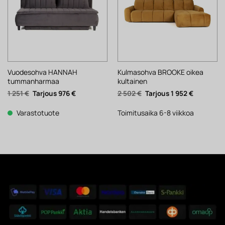
Vuodesohva HANNAH
Kulmasohva BROOKE oikea
tummanharmaa
kultainen
Alkuperäinen
Nykyinen
Alkuperäinen
Nykyinen
1 251
€
976
€
2 502
€
1 952
€
hinta
hinta
hinta
hinta
oli:
on:
oli:
on:
1
976 €.
2
1
Varastotuote
Toimitusaika 6-8 viikkoa
251 €.
502 €.
952 €.