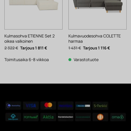
Kulmasohva ETIENNE Set 2
Kulmavuodesohva COLETTE
oikea valkoinen
harmaa
Alkuperäinen
Nykyinen
Alkuperäinen
Nykyinen
2 322
€
1 811
€
1 431
€
1 116
€
hinta
hinta
hinta
hinta
oli:
on:
oli:
on:
2
1
1
1
Toimitusaika 6-8 viikkoa
Varastotuote
322 €.
811 €.
431 €.
116 €.