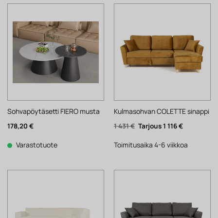
Sohvapöytäsetti FIERO musta
Kulmasohvan COLETTE sinappi
Alkuperäinen
Nykyinen
178,20
€
1 431
€
1 116
€
hinta
hinta
oli:
on:
1
1
Varastotuote
Toimitusaika 4-6 viikkoa
431 €.
116 €.