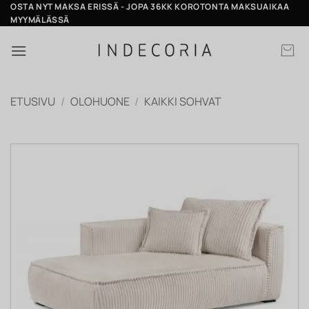
Skip
OSTA NYT MAKSA ERISSÄ - JOPA 36KK KOROTONTA MAKSUAIKAA
MYYMÄLÄSSÄ
to
content
ETUSIVU
/
OLOHUONE
/
KAIKKI SOHVAT