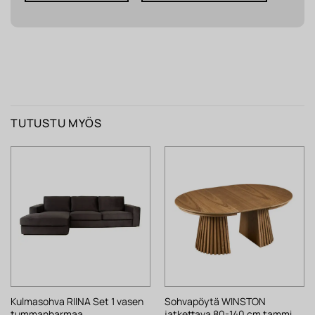
TUTUSTU MYÖS
Kulmasohva RIINA Set 1 vasen
Sohvapöytä WINSTON
tummanharmaa
jatkettava 80-140 cm tammi