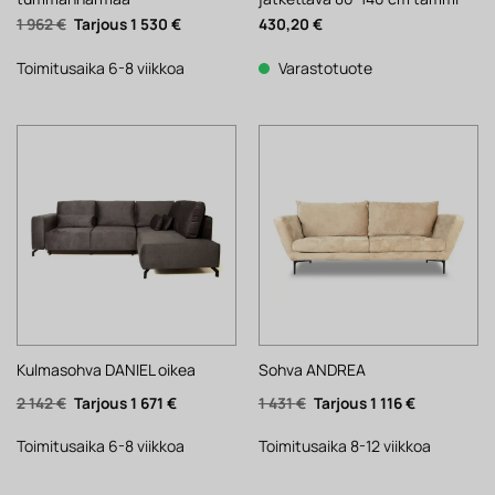
Alkuperäinen
Nykyinen
1 962
€
1 530
€
430,20
€
hinta
hinta
oli:
on:
1
1
Toimitusaika 6-8 viikkoa
Varastotuote
962 €.
530 €.
Kulmasohva DANIEL oikea
Sohva ANDREA
Alkuperäinen
Nykyinen
Alkuperäinen
Nykyinen
2 142
€
1 671
€
1 431
€
1 116
€
hinta
hinta
hinta
hinta
oli:
on:
oli:
on:
2
1
1
1
Toimitusaika 6-8 viikkoa
Toimitusaika 8-12 viikkoa
142 €.
671 €.
431 €.
116 €.