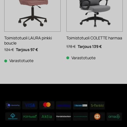
Toimistotuoli LAURA pinkki
Toimistotuoli COLETTE harmaa
boucle
Alkuperäinen
Nykyinen
178
€
139
€
Alkuperäinen
Nykyinen
124
€
97
€
hinta
hinta
hinta
hinta
oli:
on:
oli:
on:
178 €.
139 €.
Varastotuote
124 €.
97 €.
Varastotuote