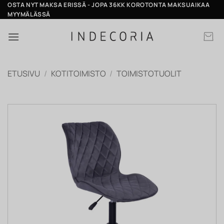
Skip
OSTA NYT MAKSA ERISSÄ - JOPA 36KK KOROTONTA MAKSUAIKAA
MYYMÄLÄSSÄ
to
content
ETUSIVU
/
KOTITOIMISTO
/
TOIMISTOTUOLIT