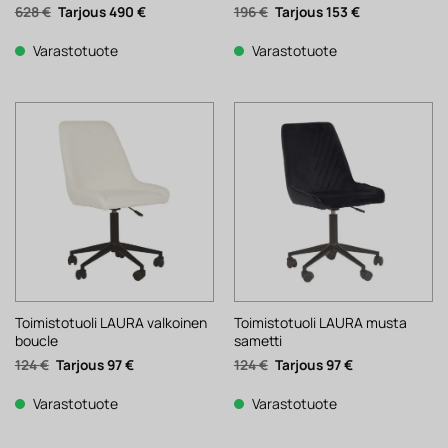
Alkuperäinen
Nykyinen
Alkuperäinen
Nykyinen
628
€
490
€
196
€
153
€
hinta
hinta
hinta
hinta
oli:
on:
oli:
on:
628 €.
490 €.
196 €.
153 €.
Varastotuote
Varastotuote
Toimistotuoli LAURA valkoinen
Toimistotuoli LAURA musta
boucle
sametti
Alkuperäinen
Nykyinen
Alkuperäinen
Nykyinen
124
€
97
€
124
€
97
€
hinta
hinta
hinta
hinta
oli:
on:
oli:
on:
124 €.
97 €.
124 €.
97 €.
Varastotuote
Varastotuote