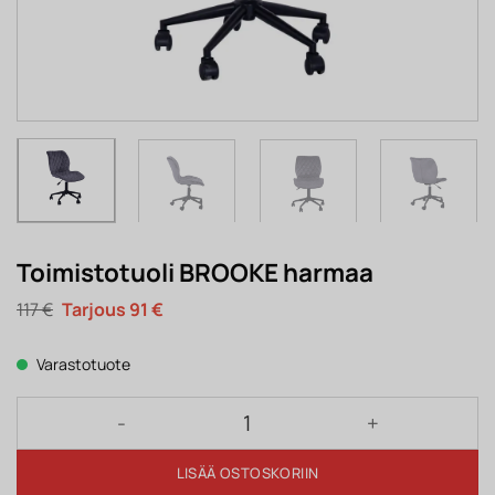
Toimistotuoli BROOKE harmaa
Alkuperäinen
Nykyinen
117
€
91
€
hinta
hinta
oli:
on:
117 €.
91 €.
Varastotuote
Toimistotuoli BROOKE harmaa määrä
LISÄÄ OSTOSKORIIN