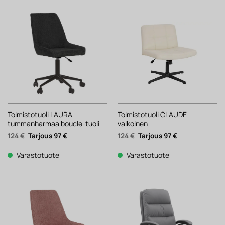
Toimistotuoli LAURA
Toimistotuoli CLAUDE
tummanharmaa boucle-tuoli
valkoinen
Alkuperäinen
Nykyinen
Alkuperäinen
Nykyinen
124
€
97
€
124
€
97
€
hinta
hinta
hinta
hinta
oli:
on:
oli:
on:
124 €.
97 €.
124 €.
97 €.
Varastotuote
Varastotuote