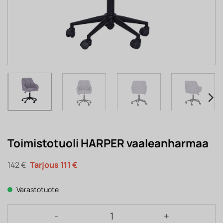
Toimistotuoli HARPER vaaleanharmaa
Alkuperäinen
Nykyinen
142
€
111
€
hinta
hinta
oli:
on:
142 €.
111 €.
Varastotuote
Toimistotuoli HARPER vaaleanharmaa määrä