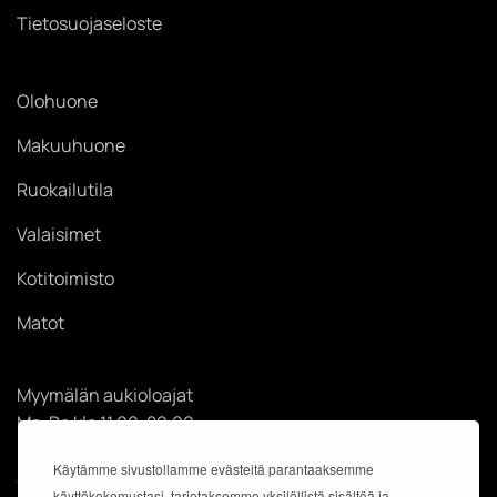
Tietosuojaseloste
Olohuone
Makuuhuone
Ruokailutila
Valaisimet
Kotitoimisto
Matot
Myymälän aukioloajat
Ma-Pe klo 11.00-20.00
La klo 11.00-18.00
Käytämme sivustollamme evästeitä parantaaksemme
Su klo 12.00-18.00
käyttökokemustasi, tarjotaksemme yksilöllistä sisältöä ja