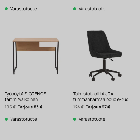
hinta
hinta
hinta
hinta
oli:
on:
oli:
on:
196 €.
153 €.
178 €.
139 €.
Varastotuote
Varastotuote
Työpöytä FLORENCE
Toimistotuoli LAURA
tammi/valkoinen
tummanharmaa boucle-tuoli
Alkuperäinen
Nykyinen
Alkuperäinen
Nykyinen
106
€
83
€
124
€
97
€
hinta
hinta
hinta
hinta
oli:
on:
oli:
on:
106 €.
83 €.
124 €.
97 €.
Varastotuote
Varastotuote