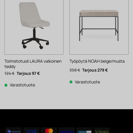
Toimistotuoli LAURA valkoinen
Työpöytä NOAH beige/musta
teddy
Alkuperäinen
Nykyinen
358
€
279
€
Alkuperäinen
Nykyinen
124
€
97
€
hinta
hinta
hinta
hinta
oli:
on:
oli:
on:
358 €.
279 €.
Varastotuote
124 €.
97 €.
Varastotuote