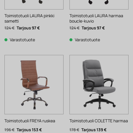
Toimistotuoli LAURA pinkki
Toimistotuoli LAURA harmaa
sametti
boucle-kuvio
Alkuperäinen
Nykyinen
Alkuperäinen
Nykyinen
124
€
97
€
124
€
97
€
hinta
hinta
hinta
hinta
oli:
on:
oli:
on:
124 €.
97 €.
124 €.
97 €.
Varastotuote
Varastotuote
Toimistotuoli FREYA ruskea
Toimistotuoli COLETTE harmaa
Alkuperäinen
Nykyinen
Alkuperäinen
Nykyinen
196
€
153
€
178
€
139
€