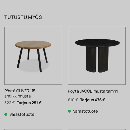
TUTUSTU MYÖS
Pöytä OLIVER 115
Pöytä JACOB musta tammi
antiikki/musta
Alkuperäinen
Nykyinen
610
€
476
€
Alkuperäinen
Nykyinen
322
€
251
€
hinta
hinta
hinta
hinta
oli:
on:
oli:
on:
610 €.
476 €.
Varastotuote
322 €.
251 €.
Varastotuote