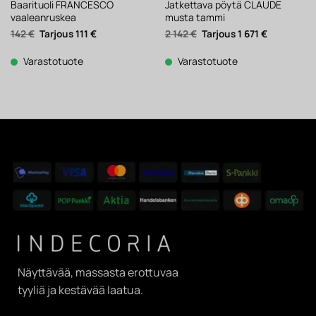
Baarituoli FRANCESCO
Jatkettava pöytä CLAUDE
vaaleanruskea
musta tammi
Alkuperäinen
Nykyinen
Alkuperäinen
Nykyinen
142
€
111
€
2 142
€
1 671
€
hinta
hinta
hinta
hinta
oli:
on:
oli:
on:
142 €.
111 €.
2
1
Varastotuote
Varastotuote
142 €.
671 €.
Näyttävää, massasta erottuvaa
tyyliä ja kestävää laatua.