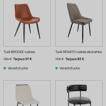
Tuoli BROOKE ruskea
Tuoli RENATO ruskea ekonahka
Alkuperäinen
Nykyinen
Alkuperäinen
Nykyinen
124
€
97
€
106
€
83
€
hinta
hinta
hinta
hinta
oli:
on:
oli:
on:
124 €.
97 €.
106 €.
83 €.
Varastotuote
Varastotuote