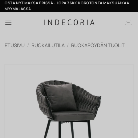
Skip
OSTA NYT MAKSA ERISSÄ - JOPA 36KK KOROTONTA MAKSUAIKAA
MYYMÄLÄSSÄ
to
content
ETUSIVU
/
RUOKAILUTILA
/
RUOKAPÖYDÄN TUOLIT