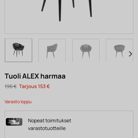
Tuoli ALEX harmaa
Alkuperäinen
Nykyinen
196
€
153
€
hinta
hinta
oli:
on:
196 €.
153 €.
Varasto loppu
Nopeat toimitukset
varastotuotteille