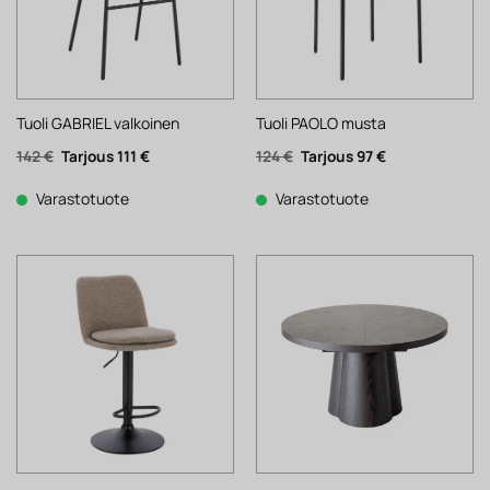
Tuoli GABRIEL valkoinen
Tuoli PAOLO musta
Alkuperäinen
Nykyinen
Alkuperäinen
Nykyinen
142
€
111
€
124
€
97
€
hinta
hinta
hinta
hinta
oli:
on:
oli:
on:
142 €.
111 €.
124 €.
97 €.
Varastotuote
Varastotuote