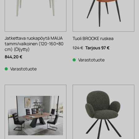
Jatkettava ruokapöytä MAIJA
Tuoli BROOKE ruskea
tammi/valkoinen (120-160×80
Alkuperäinen
Nykyinen
124
€
97
€
cm) (Öljytty)
hinta
hinta
oli:
on:
844,20
€
124 €.
97 €.
Varastotuote
Varastotuote