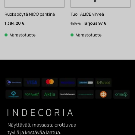
Ruokapöytä NICO pähkinä
Tuoli ALICE vihreä
Alkuperäinen
Nykyinen
1 384,20
€
124
€
97
€
hinta
hinta
oli:
on:
124 €.
97 €.
Varastotuote
Varastotuote
Näyttävää, massasta erottuvaa
tyyliä ja kestävää laatua.