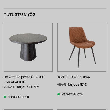
TUTUSTU MYÖS
Jatkettava pöytä CLAUDE
Tuoli BROOKE ruskea
musta tammi
Alkuperäinen
Nykyinen
124
€
97
€
Alkuperäinen
Nykyinen
2 142
€
1 671
€
hinta
hinta
hinta
hinta
oli:
on:
oli:
on:
124 €.
97 €.
Varastotuote
2
1
Varastotuote
142 €.
671 €.