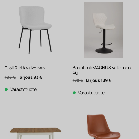
Baarituoli MAGNUS valkoinen
Tuoli RIINA valkoinen
PU
Alkuperäinen
Nykyinen
106
€
83
€
Alkuperäinen
Nykyinen
178
€
139
€
hinta
hinta
hinta
hinta
oli:
on:
oli:
on:
106 €.
83 €.
Varastotuote
178 €.
139 €.
Varastotuote