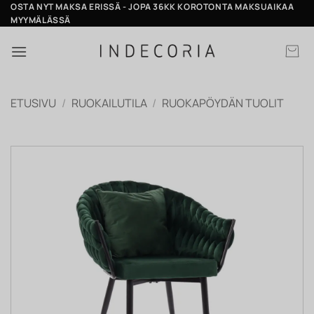
Skip
OSTA NYT MAKSA ERISSÄ - JOPA 36KK KOROTONTA MAKSUAIKAA
MYYMÄLÄSSÄ
to
content
ETUSIVU
/
RUOKAILUTILA
/
RUOKAPÖYDÄN TUOLIT