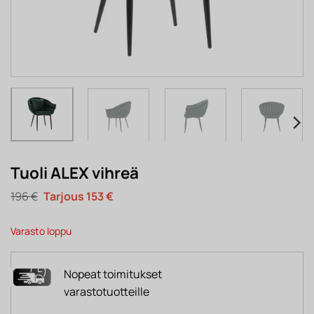
Tuoli ALEX vihreä
Alkuperäinen
Nykyinen
196
€
153
€
hinta
hinta
oli:
on:
196 €.
153 €.
Varasto loppu
Nopeat toimitukset
varastotuotteille