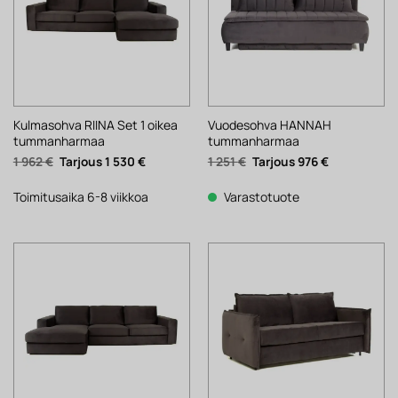
Kulmasohva RIINA Set 1 oikea
Vuodesohva HANNAH
tummanharmaa
tummanharmaa
Alkuperäinen
Nykyinen
Alkuperäinen
Nykyinen
1 962
€
1 530
€
1 251
€
976
€
hinta
hinta
hinta
hinta
oli:
on:
oli:
on:
1
1
1
976 €.
Toimitusaika 6-8 viikkoa
Varastotuote
962 €.
530 €.
251 €.