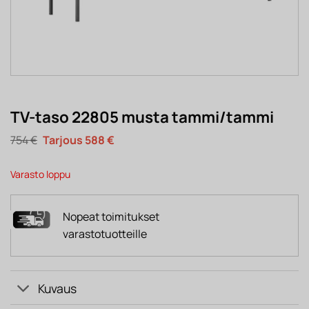
TV-taso 22805 musta tammi/tammi
Alkuperäinen
Nykyinen
754
€
588
€
hinta
hinta
oli:
on:
754 €.
588 €.
Varasto loppu
Nopeat toimitukset
varastotuotteille
Kuvaus