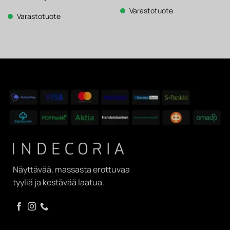
hinta
hinta
oli:
on:
Varastotuote
1
1
Varastotuote
962 €.
530 €.
Näyttävää, massasta erottuvaa
tyyliä ja kestävää laatua.