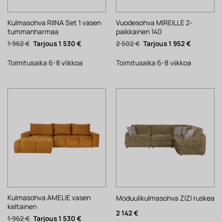
Kulmasohva RIINA Set 1 vasen
Vuodesohva MIREILLE 2-
tummanharmaa
paikkainen 140
Alkuperäinen
Nykyinen
Alkuperäinen
Nykyinen
1 962
€
1 530
€
2 502
€
1 952
€
hinta
hinta
hinta
hinta
oli:
on:
oli:
on:
1
1
2
1
Toimitusaika 6-8 viikkoa
Toimitusaika 6-8 viikkoa
962 €.
530 €.
502 €.
952 €.
Kulmasohva AMELIE vasen
Moduulikulmasohva ZIZI ruskea
keltainen
2 142
€
Alkuperäinen
Nykyinen
1 962
€
1 530
€