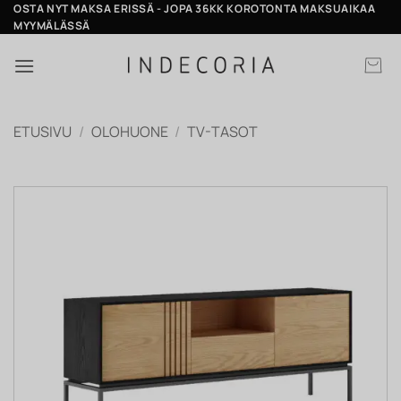
Skip
OSTA NYT MAKSA ERISSÄ - JOPA 36KK KOROTONTA MAKSUAIKAA
MYYMÄLÄSSÄ
to
content
ETUSIVU
/
OLOHUONE
/
TV-TASOT