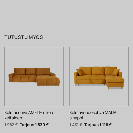
TUTUSTU MYÖS
Kulmasohva AMELIE oikea
Kulmavuodesohva MAIJA
keltainen
sinappi
Alkuperäinen
Nykyinen
Alkuperäinen
Nykyinen
1 962
€
1 530
€
1 431
€
1 116
€
hinta
hinta
hinta
hinta
oli:
on:
oli:
on: