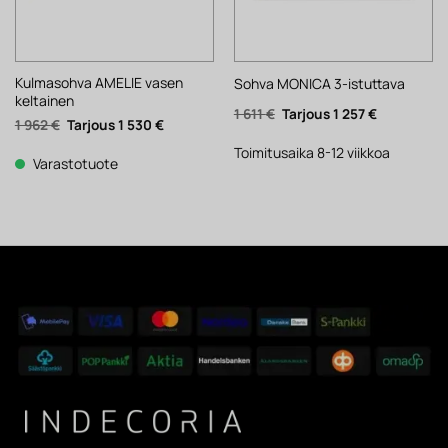
Kulmasohva AMELIE vasen
Sohva MONICA 3-istuttava
keltainen
Alkuperäinen
Nykyinen
1 611
€
1 257
€
Alkuperäinen
Nykyinen
1 962
€
1 530
€
hinta
hinta
hinta
hinta
oli:
on:
oli:
on:
1
1
Toimitusaika 8-12 viikkoa
1
1
Varastotuote
611 €.
257 €.
962 €.
530 €.