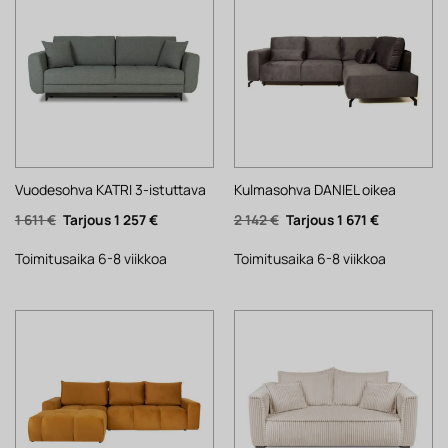
Vuodesohva KATRI 3-istuttava
Kulmasohva DANIEL oikea
Alkuperäinen
Nykyinen
Alkuperäinen
Nykyinen
1 611
€
1 257
€
2 142
€
1 671
€
hinta
hinta
hinta
hinta
oli:
on:
oli:
on:
1
1
2
1
Toimitusaika 6-8 viikkoa
Toimitusaika 6-8 viikkoa
611 €.
257 €.
142 €.
671 €.