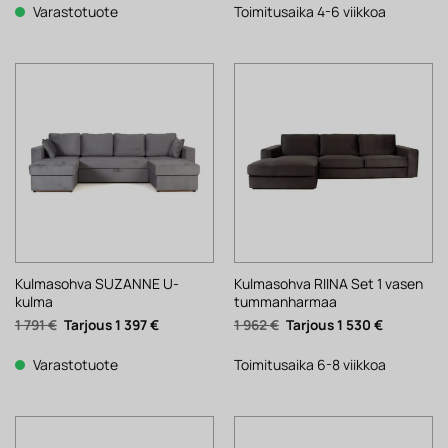
1
1
1
1
Varastotuote
Toimitusaika 4-6 viikkoa
962 €.
530 €.
431 €.
116 €.
Kulmasohva SUZANNE U-
Kulmasohva RIINA Set 1 vasen
kulma
tummanharmaa
Alkuperäinen
Nykyinen
Alkuperäinen
Nykyinen
1 791
€
1 397
€
1 962
€
1 530
€
hinta
hinta
hinta
hinta
oli:
on:
oli:
on:
1
1
1
1
Varastotuote
Toimitusaika 6-8 viikkoa
791 €.
397 €.
962 €.
530 €.