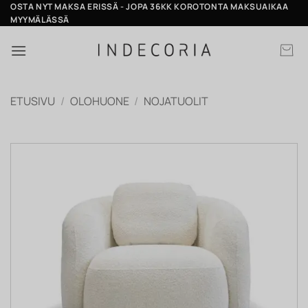
Skip
OSTA NYT MAKSA ERISSÄ - JOPA 36KK KOROTONTA MAKSUAIKAA
MYYMÄLÄSSÄ
to
content
ETUSIVU
/
OLOHUONE
/
NOJATUOLIT