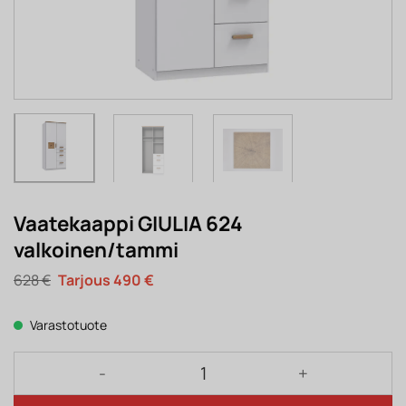
Vaatekaappi GIULIA 624
valkoinen/tammi
Alkuperäinen
Nykyinen
628
€
490
€
hinta
hinta
oli:
on:
628 €.
490 €.
Varastotuote
Vaatekaappi GIULIA 624 valkoinen/tammi määrä