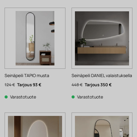
Seinäpeili TAPIO musta
Seinäpeili DANIEL valaistuksella
Alkuperäinen
Nykyinen
Alkuperäinen
Nykyinen
124
€
93
€
448
€
350
€
hinta
hinta
hinta
hinta
oli:
on:
oli:
on:
124 €.
93 €.
448 €.
350 €.
Varastotuote
Varastotuote