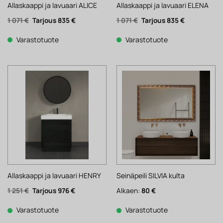
Allaskaappi ja lavuaari ALICE
Allaskaappi ja lavuaari ELENA
Alkuperäinen
Nykyinen
Alkuperäinen
Nykyinen
1 071
€
835
€
1 071
€
835
€
hinta
hinta
hinta
hinta
oli:
on:
oli:
on:
1
835 €.
1
835 €.
Varastotuote
Varastotuote
071 €.
071 €.
Allaskaappi ja lavuaari HENRY
Seinäpeili SILVIA kulta
Alkuperäinen
Nykyinen
1 251
€
976
€
Alkaen:
80
€
hinta
hinta
oli:
on:
1
976 €.
Varastotuote
Varastotuote
251 €.