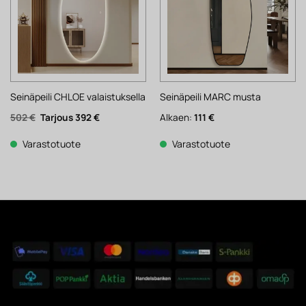
Seinäpeili CHLOE valaistuksella
Seinäpeili MARC musta
Alkuperäinen
Nykyinen
502
€
392
€
Alkaen:
111
€
hinta
hinta
oli:
on:
502 €.
392 €.
Varastotuote
Varastotuote