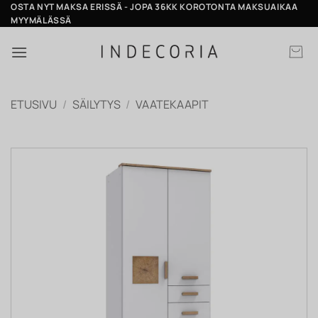
Skip
OSTA NYT MAKSA ERISSÄ - JOPA 36KK KOROTONTA MAKSUAIKAA
MYYMÄLÄSSÄ
to
content
ETUSIVU
/
SÄILYTYS
/
VAATEKAAPIT